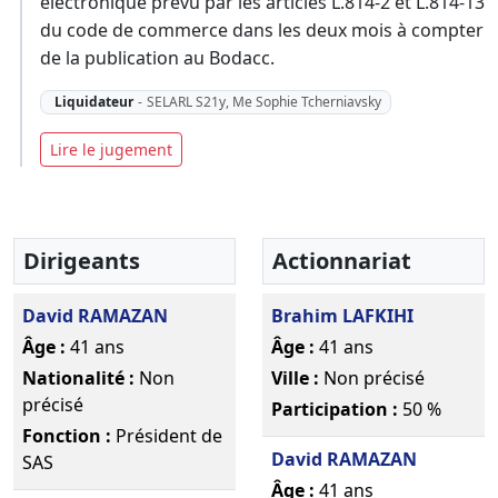
électronique prévu par les articles L.814-2 et L.814-13
du code de commerce dans les deux mois à compter
de la publication au Bodacc.
Liquidateur
-
SELARL S21y, Me Sophie Tcherniavsky
Lire le jugement
Dirigeants
Actionnariat
David RAMAZAN
Brahim LAFKIHI
Âge :
41 ans
Âge :
41 ans
Nationalité :
Non
Ville :
Non précisé
précisé
Participation :
50 %
Fonction :
Président de
David RAMAZAN
SAS
Âge :
41 ans