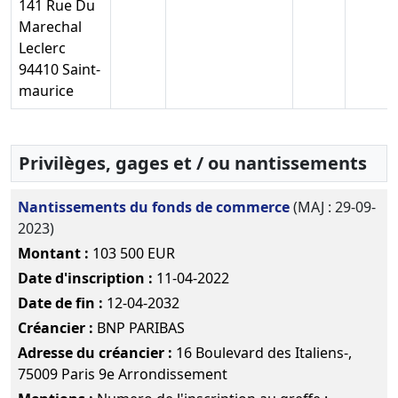
141 Rue Du
constitutifs
Marechal
, Nomination de président
Leclerc
94410 Saint-
22-09-2020
Liste des souscripteurs,
maurice
Attestation bancaire,
Télécha
Acte de nomination
d'organe(s) de gestion,
direction,
Privilèges, gages et / ou nantissements
administration,
surveillance ou
Nantissements du fonds de commerce
(MAJ : 29-09-
contrôle, Statuts
2023)
constitutifs
Montant :
103 500 EUR
, Nomination de président
Date d'inscription :
11-04-2022
30-11--0001
Décision de
Date de fin :
12-04-2032
modification certifiée
Télécha
Créancier :
BNP PARIBAS
conforme par le
Adresse du créancier :
16 Boulevard des Italiens-,
représentant légal
75009 Paris 9e Arrondissement