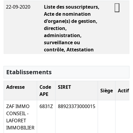
22-09-2020
Liste des souscripteurs,
Acte de nomination
Télécha
d'organe(s) de gestion,
direction,
administration,
surveillance ou
contrôle, Attestation
bancaire, Statuts
constitutifs
, Nomination de président
Etablissements
22-09-2020
Liste des souscripteurs,
Adresse
Code
SIRET
Attestation bancaire,
Télécha
Siège
Actif
APE
Acte de nomination
d'organe(s) de gestion,
ZAF IMMO
6831Z
88923373000015
direction,
CONSEIL -
administration,
LAFORET
surveillance ou
IMMOBILIER
contrôle, Statuts