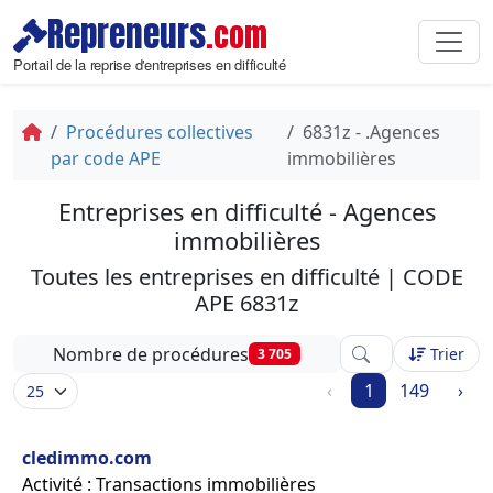
Repreneurs
.com
Portail de la reprise d'entreprises en difficulté
Procédures collectives
6831z - .Agences
par code APE
immobilières
Entreprises en difficulté - Agences
immobilières
Toutes les entreprises en difficulté | CODE
APE 6831z
Affinez votre rech
Nombre de procédures
Trier
3 705
‹
1
149
›
cledimmo.com
Activité : Transactions immobilières