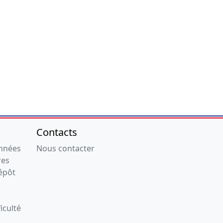
Contacts
onnées
Nous contacter
res
épôt
iculté