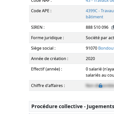
Code NAF :
43 - Travaux d
Code APE :
4399C - Trava
bâtiment
SIREN :
888 510 096
Forme juridique :
Société par ac
Siège social :
91070
Bondouf
Année de création :
2020
Effectif (année) :
0 salarié (n'a
salariés au co
Chiffre d'affaires :
Non disponibl
Procédure collective - Jugement