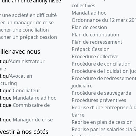
r une annonce anonymisée
collectives
Mandat ad hoc
 une société en difficulté
Ordonnance du 12 mars 20
ver un manager de crise
Plan de cession
cher une conciliation
Plan de continuation
ncher un prépack cession
Plan de redressement
Prépack Cession
iller avec nous
Procédure collective
t qu'
Administrateur
Procédure de conciliation
ire
Procédure de liquidation jud
t qu'
Avocat en
Procédure de redressemen
cturing
judiciaire
nt que
Conciliateur
Procédure de sauvegarde
nt que
Mandataire ad hoc
Procédures préventives
nt que
Commissaire de
Reprise d'une entreprise à l
barre
nt que
Manager de crise
Reprise en plan de cession
Reprise par les salariés : la 
vestir à nos côtés