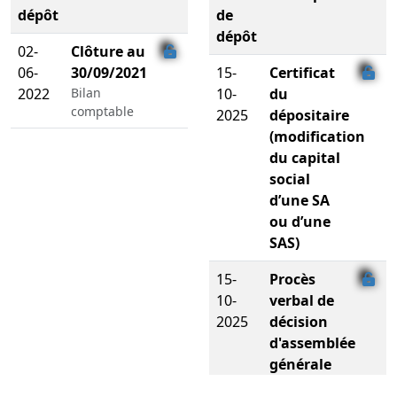
dépôt
de
dépôt
02-
Clôture au
06-
30/09/2021
15-
Certificat
2022
Bilan
10-
du
comptable
2025
dépositaire
(modification
du capital
social
d’une SA
ou d’une
SAS)
15-
Procès
10-
verbal de
2025
décision
d'assemblée
générale