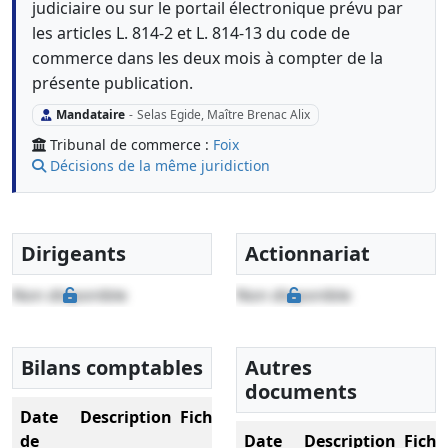
judiciaire ou sur le portail électronique prévu par
les articles L. 814-2 et L. 814-13 du code de
commerce dans les deux mois à compter de la
présente publication.
Mandataire
-
Selas Egide, Maître Brenac Alix
Tribunal de commerce :
Foix
Décisions de la même juridiction
Dirigeants
Actionnariat
Non disponible
Non disponible
Bilans comptables
Autres
documents
Date
Description
Fichier
de
Date
Description
Fichi