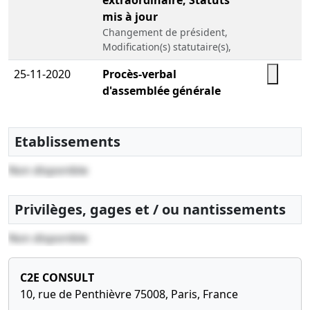
extraordinaire, Statuts
mis à jour
Changement de président,
Modification(s) statutaire(s),
25-11-2020
Procès-verbal
d'assemblée générale
extraordinaire
Nomination de directeur
général, Changement de
Etablissements
président
Non disponible
26-06-2020
Statuts constitutifs,
Liste des souscripteurs,
Privilèges, gages et / ou nantissements
Certificat
Président actionnaire unique
Non disponible
personne physique, , Divers
C2E CONSULT
10, rue de Penthièvre 75008, Paris, France