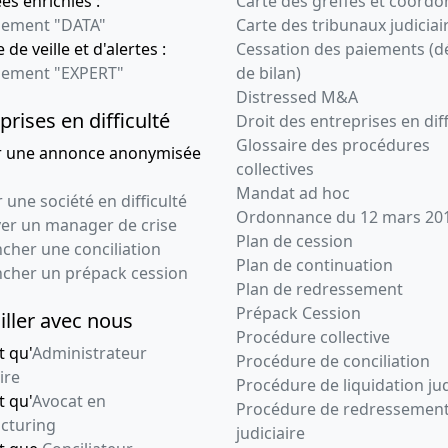
s enrichies :
Carte des greffes et coord
ement "DATA"
Carte des tribunaux judiciai
 de veille et d'alertes :
Cessation des paiements (d
ement "EXPERT"
de bilan)
Distressed M&A
prises en difficulté
Droit des entreprises en diff
Glossaire des procédures
r une annonce anonymisée
collectives
Mandat ad hoc
 une société en difficulté
Ordonnance du 12 mars 20
ver un manager de crise
Plan de cession
cher une conciliation
Plan de continuation
ncher un prépack cession
Plan de redressement
Prépack Cession
iller avec nous
Procédure collective
t qu'
Administrateur
Procédure de conciliation
ire
Procédure de liquidation jud
t qu'
Avocat en
Procédure de redressemen
cturing
judiciaire