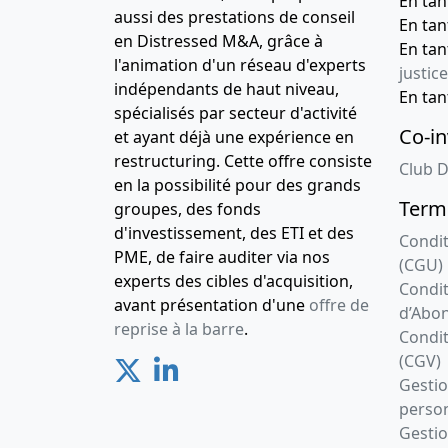
En ta
aussi des prestations de conseil
En ta
en Distressed M&A, grâce à
En ta
l'animation d'un réseau d'experts
justice
indépendants de haut niveau,
En ta
spécialisés par secteur d'activité
Co-in
et ayant déjà une expérience en
restructuring. Cette offre consiste
Club D
en la possibilité pour des grands
Terme
groupes, des fonds
d'investissement, des ETI et des
Condit
PME, de faire auditer via nos
(CGU)
experts des cibles d'acquisition,
Condit
avant présentation d'une
offre de
d’Abo
reprise à la barre
.
Condit
(CGV)
Gesti
person
Gestio