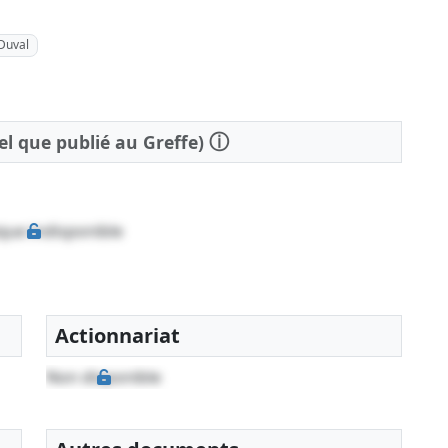
Duval
ⓘ
tel que publié au Greffe)
que indisponible
Actionnariat
Non disponible