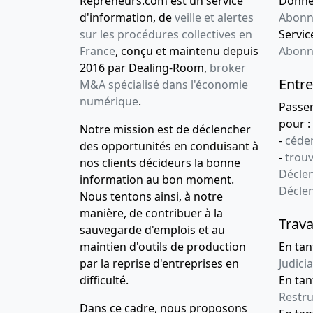
Repreneurs.com est un service
Donnée
d'information, de
veille et alertes
Abonn
sur les procédures collectives en
Service
France
, conçu et maintenu depuis
Abonn
2016 par Dealing-Room,
broker
Entre
M&A spécialisé dans l'économie
numérique
.
Passe
pour :
Notre mission est de déclencher
-
céder
des opportunités en conduisant à
-
trou
nos clients décideurs la bonne
Déclen
information au bon moment.
Décle
Nous tentons ainsi, à notre
manière, de contribuer à la
Trava
sauvegarde d'emplois et au
maintien d'outils de production
En tan
par la reprise d'entreprises en
Judicia
difficulté.
En tan
Restru
Dans ce cadre, nous proposons