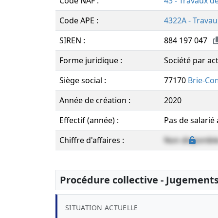
Code NAF :
43 - Travaux d
Code APE :
4322A - Travau
SIREN :
884 197 047
Forme juridique :
Société par ac
Siège social :
77170
Brie-Co
Année de création :
2020
Effectif (année) :
Pas de salarié
Chiffre d'affaires :
Non disponibl
Procédure collective - Jugement
SITUATION ACTUELLE