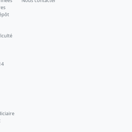
onnées
Nous contacter
res
épôt
iculté
14
iciaire
t