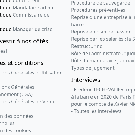
nt que
Conciliateur
Procédure de sauvegarde
nt que
Mandataire ad hoc
Procédures préventives
nt que
Commissaire de
Reprise d'une entreprise à l
barre
nt que
Manager de crise
Reprise en plan de cession
Reprise par les salariés : la 
vestir à nos côtés
Restructuring
eal
Rôle de l'administrateur judi
Rôle du mandataire judiciai
s et conditions
Types de jugement
ions Générales d’Utilisation
Interviews
ions Générales
- Frédéric LECHEVALIER, re
nnement (CGA)
à la barre en 2020 de Paris 
ions Générales de Vente
pour le compte de Xavier Ni
- Toutes les interviews
on des données
nelles
n des cookies