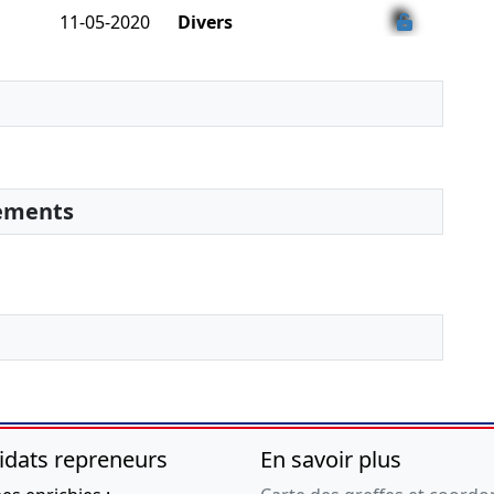
11-05-2020
Divers
30-11--0001
Décision de
modification
certifiée conforme
par le représentant
légal
sements
idats repreneurs
En savoir plus