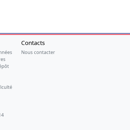
Contacts
onnées
Nous contacter
res
épôt
iculté
14