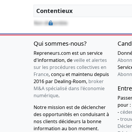
Contentieux
Non disponible
Qui sommes-nous?
Cand
Repreneurs.com est un service
Donnée
d'information, de
veille et alertes
Abonn
sur les procédures collectives en
Service
France
, conçu et maintenu depuis
Abonn
2016 par Dealing-Room,
broker
Entre
M&A spécialisé dans l'économie
numérique
.
Passe
pour :
Notre mission est de déclencher
-
céder
des opportunités en conduisant à
-
trou
nos clients décideurs la bonne
Déclen
information au bon moment.