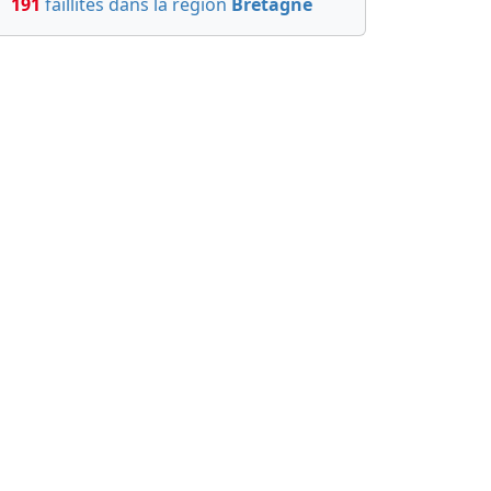
191
faillites dans la région
Bretagne