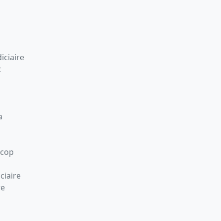
iciaire
t
a
Scop
ciaire
re