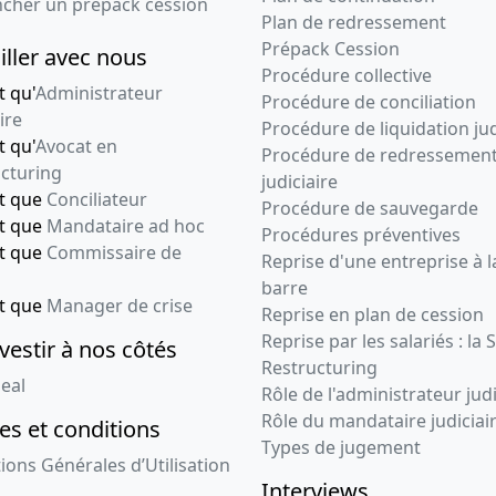
ncher un prépack cession
Plan de redressement
Prépack Cession
iller avec nous
Procédure collective
t qu'
Administrateur
Procédure de conciliation
ire
Procédure de liquidation jud
t qu'
Avocat en
Procédure de redressemen
cturing
judiciaire
nt que
Conciliateur
Procédure de sauvegarde
nt que
Mandataire ad hoc
Procédures préventives
nt que
Commissaire de
Reprise d'une entreprise à l
barre
nt que
Manager de crise
Reprise en plan de cession
Reprise par les salariés : la 
vestir à nos côtés
Restructuring
eal
Rôle de l'administrateur judi
Rôle du mandataire judiciai
s et conditions
Types de jugement
ions Générales d’Utilisation
Interviews