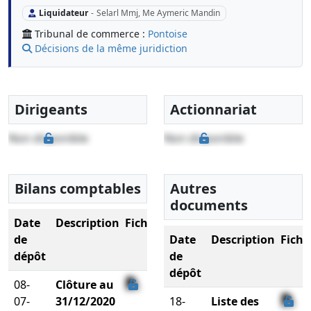
Liquidateur
-
Selarl Mmj, Me Aymeric Mandin
Tribunal de commerce :
Pontoise
Décisions de la même juridiction
Dirigeants
Actionnariat
Non disponible
Non disponible
Bilans comptables
Autres
documents
Date
Description
Fichier
de
Date
Description
Fichi
dépôt
de
dépôt
08-
Clôture au
07-
31/12/2020
18-
Liste des