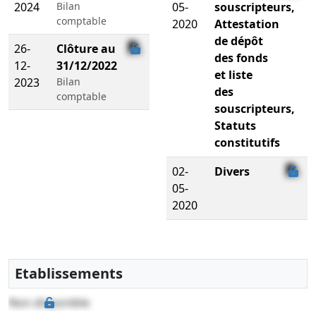
2024
Bilan
05-
souscripteurs,
comptable
2020
Attestation
de dépôt
26-
Clôture au
des fonds
12-
31/12/2022
et liste
2023
Bilan
des
comptable
souscripteurs,
Statuts
constitutifs
02-
Divers
05-
2020
Etablissements
Non disponible