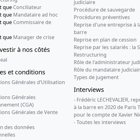
judiciaire
nt que
Conciliateur
Procédure de sauvegarde
nt que
Mandataire ad hoc
Procédures préventives
nt que
Commissaire de
Reprise d'une entreprise à l
barre
nt que
Manager de crise
Reprise en plan de cession
Reprise par les salariés : la 
vestir à nos côtés
Restructuring
eal
Rôle de l'administrateur judi
Rôle du mandataire judiciai
s et conditions
Types de jugement
ions Générales d’Utilisation
Interviews
ions Générales
- Frédéric LECHEVALIER, re
nnement (CGA)
à la barre en 2020 de Paris 
ions Générales de Vente
pour le compte de Xavier Ni
- Toutes les interviews
on des données
nelles