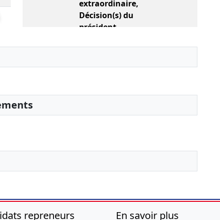
extraordinaire,
Décision(s) du
président
apport d'un fonds de
commerce , ,
Approbation de l'apport
aux conditions
stipulées dans l'acte
d'apport ,
Augmentation du
sements
capital social ,
Modification(s)
statutaire(s) ,
réalisation définitive
29-07-2020
Rapport du
commissaire aux
apports, Rapport du
commissaire aux
comptes
idats repreneurs
En savoir plus