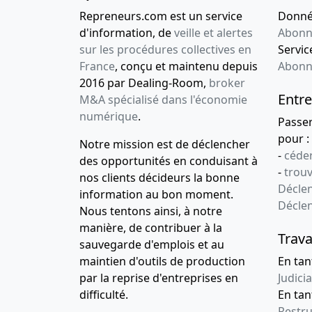
Repreneurs.com est un service
Donnée
d'information, de
veille et alertes
Abonn
sur les procédures collectives en
Service
France
, conçu et maintenu depuis
Abonn
2016 par Dealing-Room,
broker
Entre
M&A spécialisé dans l'économie
numérique
.
Passe
pour :
Notre mission est de déclencher
-
céder
des opportunités en conduisant à
-
trou
nos clients décideurs la bonne
Déclen
information au bon moment.
Décle
Nous tentons ainsi, à notre
manière, de contribuer à la
Trava
sauvegarde d'emplois et au
maintien d'outils de production
En tan
par la reprise d'entreprises en
Judicia
difficulté.
En tan
Restru