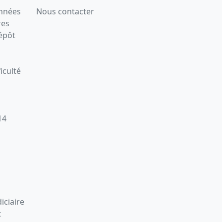
onnées
Nous contacter
res
épôt
iculté
14
iciaire
t