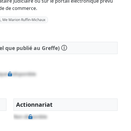
aire Judiciaire ou sur le portail électronique prévu
 code de commerce.
és, Me Marion Ruffin-Michaux
ⓘ
tel que publié au Greffe)
que indisponible
Actionnariat
Non disponible