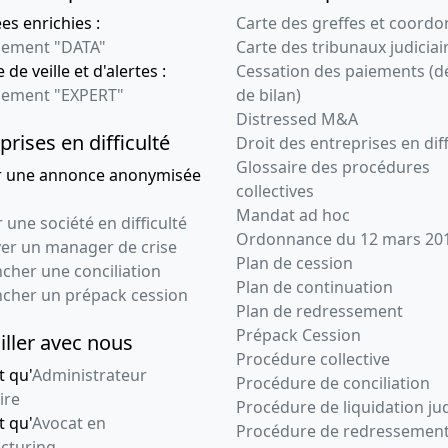
23-04-2020
Procès-verbal
s enrichies :
Carte des greffes et coord
d'assemblée, Liste
ement "DATA"
Carte des tribunaux judiciai
des souscripteurs,
 de veille et d'alertes :
Cessation des paiements (d
Attestation de
ement "EXPERT"
de bilan)
dépôt des fonds et
Distressed M&A
liste des
prises en difficulté
Droit des entreprises en diff
souscripteurs,
Glossaire des procédures
r une annonce anonymisée
Statuts constitutifs
collectives
Nomination de
Mandat ad hoc
 une société en difficulté
président ,
Ordonnance du 12 mars 20
ver un manager de crise
Plan de cession
27-03-2020
Divers
cher une conciliation
Plan de continuation
ncher un prépack cession
Plan de redressement
Prépack Cession
iller avec nous
Procédure collective
t qu'
Administrateur
Procédure de conciliation
ire
Procédure de liquidation jud
t qu'
Avocat en
Procédure de redressemen
cturing