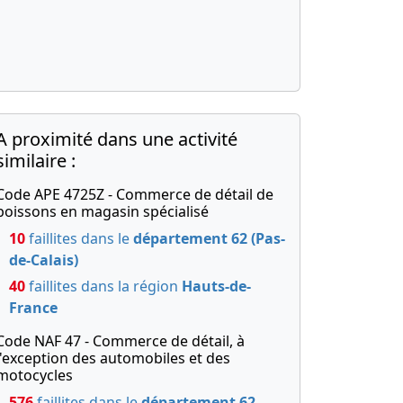
A proximité dans une activité
similaire :
Code APE 4725Z - Commerce de détail de
boissons en magasin spécialisé
10
faillites dans le
département 62 (Pas-
de-Calais)
40
faillites dans la région
Hauts-de-
France
Code NAF 47 - Commerce de détail, à
l'exception des automobiles et des
motocycles
576
faillites dans le
département 62