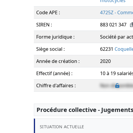
motocycles
Code APE :
4725Z - Commer
SIREN :
883 021 347
Forme juridique :
Société par act
Siège social :
62231
Coquell
Année de création :
2020
Effectif (année) :
10 à 19 salarié
Chiffre d'affaires :
Non disponibl
Procédure collective - Jugement
SITUATION ACTUELLE