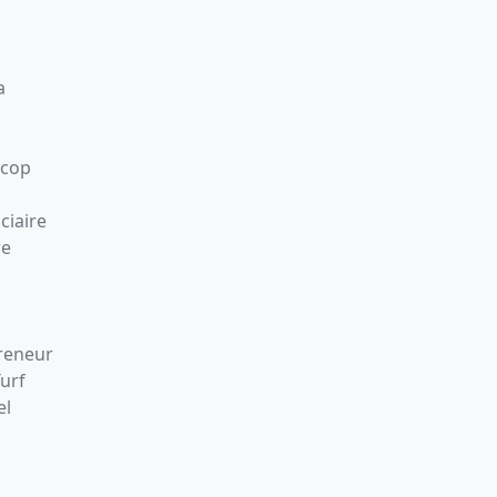
a
Scop
ciaire
re
preneur
Turf
el