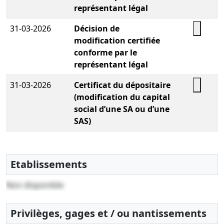
représentant légal
31-03-2026
Décision de
modification certifiée
conforme par le
représentant légal
31-03-2026
Certificat du dépositaire
(modification du capital
social d’une SA ou d’une
SAS)
31-03-2026
Certificat du dépositaire
(modification du capital
Etablissements
social d’une SA ou d’une
SAS)
Non disponible
04-06-2024
Procès-verbal
Poursuite d'activité malgré
Privilèges, gages et / ou nantissements
un actif net devenu inférieur