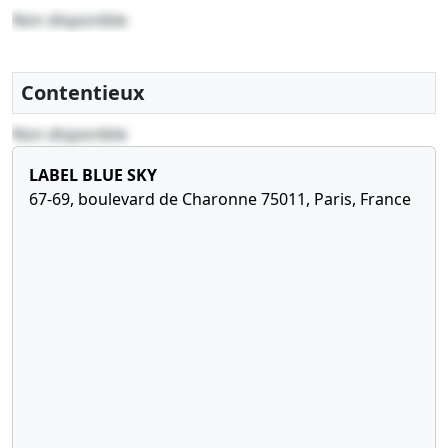
à la moitié du capital social
Non disponible
30-04-2021
Décision(s) de l'associé
unique, Statuts mis à
Contentieux
jour, Décision(s) du
président
Non disponible
Décision d'augmentation,
Délégation de pouvoir, ,
LABEL BLUE SKY
Modification(s) statutaire(s),
67-69, boulevard de Charonne 75011, Paris, France
Augmentation du capital
social
25-11-2020
Statuts mis à jour,
Décision(s) de l'associé
unique
, Modification(s) statutaire(s)
17-02-2020
Statuts constitutifs,
Liste des souscripteurs,
Certificat