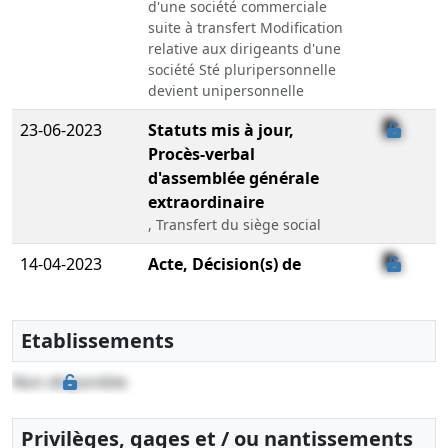
d'une société commerciale
suite à transfert Modification
relative aux dirigeants d'une
société Sté pluripersonnelle
devient unipersonnelle
23-06-2023
Statuts mis à jour,
Procès-verbal
d'assemblée générale
extraordinaire
, Transfert du siège social
14-04-2023
Acte, Décision(s) de
l'associé unique, Statuts
mis à jour
Cession d'actions ,
Etablissements
Changement relatif à l'objet
social , , Changement de
Non disponible
président
Privilèges, gages et / ou nantissements
07-02-2020
Statuts constitutifs,