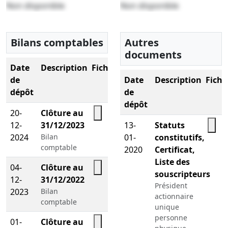
Non disponible
Non disponible
Bilans comptables
Autres
documents
Date
Description
Fichier
de
Date
Description
Fichi
dépôt
de
dépôt
20-
Clôture au
12-
31/12/2023
13-
Statuts
2024
Bilan
01-
constitutifs,
comptable
2020
Certificat,
Liste des
04-
Clôture au
souscripteurs
12-
31/12/2022
Président
2023
Bilan
actionnaire
comptable
unique
personne
01-
Clôture au