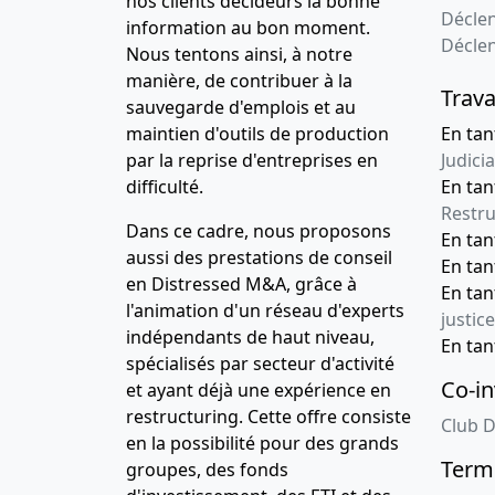
nos clients décideurs la bonne
Déclen
information au bon moment.
Décle
Nous tentons ainsi, à notre
manière, de contribuer à la
Trava
sauvegarde d'emplois et au
maintien d'outils de production
En tan
par la reprise d'entreprises en
Judicia
difficulté.
En tan
Restru
Dans ce cadre, nous proposons
En ta
aussi des prestations de conseil
En ta
en Distressed M&A, grâce à
En ta
l'animation d'un réseau d'experts
justice
indépendants de haut niveau,
En ta
spécialisés par secteur d'activité
Co-in
et ayant déjà une expérience en
restructuring. Cette offre consiste
Club D
en la possibilité pour des grands
Terme
groupes, des fonds