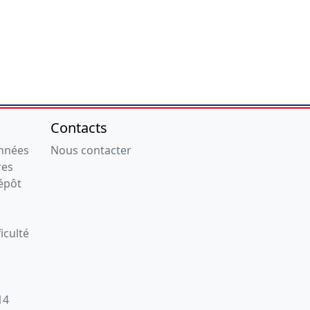
Contacts
onnées
Nous contacter
res
épôt
iculté
14