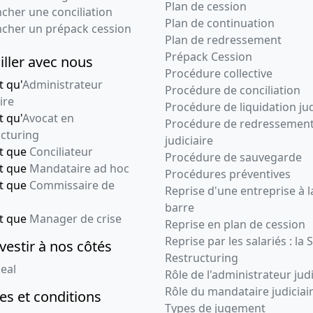
Plan de cession
cher une conciliation
Plan de continuation
ncher un prépack cession
Plan de redressement
Prépack Cession
iller avec nous
Procédure collective
t qu'
Administrateur
Procédure de conciliation
ire
Procédure de liquidation jud
t qu'
Avocat en
Procédure de redressemen
cturing
judiciaire
nt que
Conciliateur
Procédure de sauvegarde
nt que
Mandataire ad hoc
Procédures préventives
nt que
Commissaire de
Reprise d'une entreprise à l
barre
nt que
Manager de crise
Reprise en plan de cession
Reprise par les salariés : la 
vestir à nos côtés
Restructuring
eal
Rôle de l'administrateur judi
Rôle du mandataire judiciai
s et conditions
Types de jugement