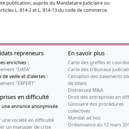
nte publication, auprès du Mandataire Judiciaire ou
articles L. 814-2 et L. 814-13 du code de commerce.
idats repreneurs
En savoir plus
s enrichies :
Carte des greffes et coord
ement "DATA"
Carte des tribunaux judiciai
 de veille et d'alertes :
Cessation des paiements (d
ement "EXPERT"
de bilan)
Distressed M&A
prises en difficulté
Droit des entreprises en diff
Glossaire des procédures
r une annonce anonymisée
collectives
Mandat ad hoc
 une société en difficulté
Ordonnance du 12 mars 20
ver un manager de crise