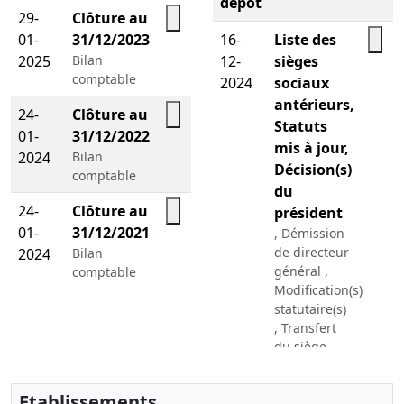
dépôt
29-
Clôture au
01-
31/12/2023
16-
Liste des
2025
Bilan
12-
sièges
comptable
2024
sociaux
antérieurs,
24-
Clôture au
Statuts
01-
31/12/2022
mis à jour,
2024
Bilan
Décision(s)
comptable
du
24-
Clôture au
président
01-
31/12/2021
, Démission
de directeur
2024
Bilan
général ,
comptable
Modification(s)
statutaire(s)
, Transfert
du siège
social
Etablissements
09-
Statuts