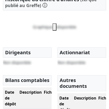
ⓘ
publié au Greffe)
Graphique indisponible
Dirigeants
Actionnariat
Non disponible
Non disponible
Bilans comptables
Autres
documents
Date
Description
Fichier
de
Date
Description
Fichi
dépôt
de