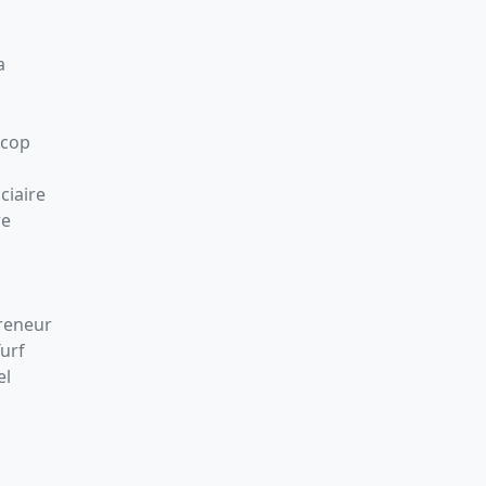
a
Scop
ciaire
re
preneur
Turf
el