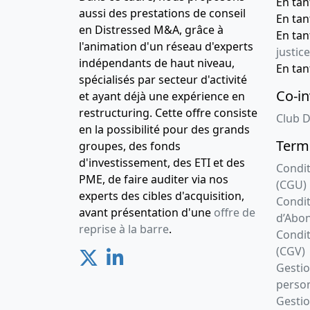
En ta
aussi des prestations de conseil
En ta
en Distressed M&A, grâce à
En ta
l'animation d'un réseau d'experts
justice
indépendants de haut niveau,
En ta
spécialisés par secteur d'activité
Co-in
et ayant déjà une expérience en
restructuring. Cette offre consiste
Club D
en la possibilité pour des grands
Terme
groupes, des fonds
d'investissement, des ETI et des
Condit
PME, de faire auditer via nos
(CGU)
experts des cibles d'acquisition,
Condit
avant présentation d'une
offre de
d’Abo
reprise à la barre
.
Condit
(CGV)
Gesti
person
Gestio