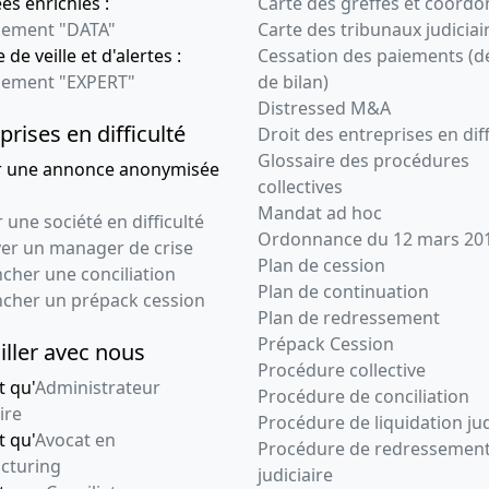
s enrichies :
Carte des greffes et coord
ement "DATA"
Carte des tribunaux judiciai
 de veille et d'alertes :
Cessation des paiements (d
ement "EXPERT"
de bilan)
Distressed M&A
prises en difficulté
Droit des entreprises en diff
Glossaire des procédures
r une annonce anonymisée
collectives
Mandat ad hoc
 une société en difficulté
Ordonnance du 12 mars 20
ver un manager de crise
Plan de cession
cher une conciliation
Plan de continuation
ncher un prépack cession
Plan de redressement
Prépack Cession
iller avec nous
Procédure collective
t qu'
Administrateur
Procédure de conciliation
ire
Procédure de liquidation jud
t qu'
Avocat en
Procédure de redressemen
cturing
judiciaire