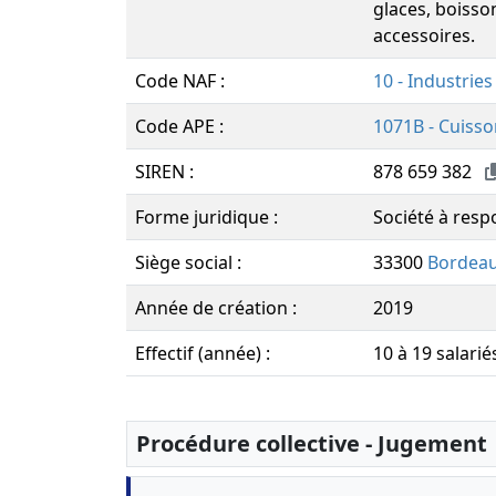
glaces, boisso
accessoires.
Code NAF :
10 - Industries
Code APE :
1071B - Cuisso
SIREN :
878 659 382
Forme juridique :
Société à respo
Siège social :
33300
Bordea
Année de création :
2019
Effectif (année) :
10 à 19 salarié
Procédure collective - Jugement