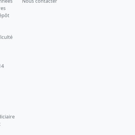
onnées
Nous contacter
res
épôt
iculté
14
iciaire
t