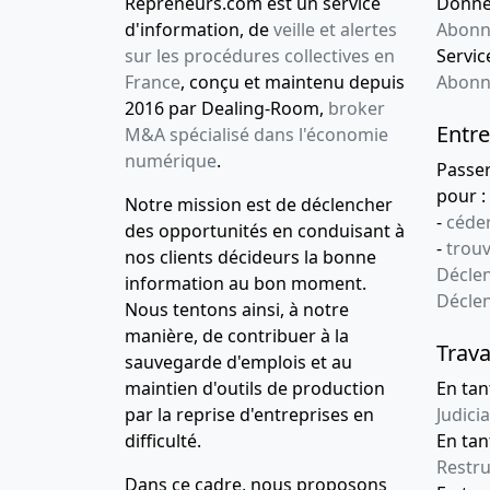
Repreneurs.com est un service
Donnée
d'information, de
veille et alertes
Abonn
sur les procédures collectives en
Service
France
, conçu et maintenu depuis
Abonn
2016 par Dealing-Room,
broker
Entre
M&A spécialisé dans l'économie
numérique
.
Passe
pour :
Notre mission est de déclencher
-
céder
des opportunités en conduisant à
-
trou
nos clients décideurs la bonne
Déclen
information au bon moment.
Décle
Nous tentons ainsi, à notre
manière, de contribuer à la
Trava
sauvegarde d'emplois et au
maintien d'outils de production
En tan
par la reprise d'entreprises en
Judicia
difficulté.
En tan
Restru
Dans ce cadre, nous proposons