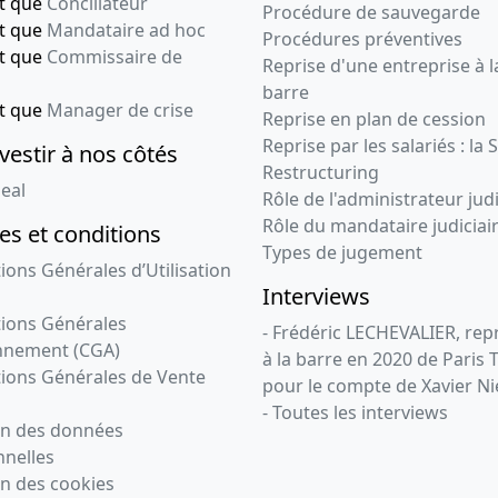
nt que
Conciliateur
Procédure de sauvegarde
nt que
Mandataire ad hoc
Procédures préventives
nt que
Commissaire de
Reprise d'une entreprise à l
barre
nt que
Manager de crise
Reprise en plan de cession
Reprise par les salariés : la 
vestir à nos côtés
Restructuring
eal
Rôle de l'administrateur judi
Rôle du mandataire judiciai
s et conditions
Types de jugement
ions Générales d’Utilisation
Interviews
ions Générales
- Frédéric LECHEVALIER, re
nnement (CGA)
à la barre en 2020 de Paris 
ions Générales de Vente
pour le compte de Xavier Ni
- Toutes les interviews
on des données
nelles
n des cookies