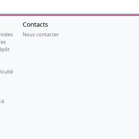
Contacts
onnées
Nous contacter
res
épôt
iculté
14