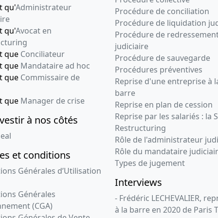
t qu'
Administrateur
Procédure de conciliation
ire
Procédure de liquidation jud
t qu'
Avocat en
Procédure de redressemen
cturing
judiciaire
nt que
Conciliateur
Procédure de sauvegarde
nt que
Mandataire ad hoc
Procédures préventives
nt que
Commissaire de
Reprise d'une entreprise à l
barre
nt que
Manager de crise
Reprise en plan de cession
Reprise par les salariés : la 
vestir à nos côtés
Restructuring
eal
Rôle de l'administrateur judi
Rôle du mandataire judiciai
s et conditions
Types de jugement
ions Générales d’Utilisation
Interviews
ions Générales
- Frédéric LECHEVALIER, re
nnement (CGA)
à la barre en 2020 de Paris 
ions Générales de Vente