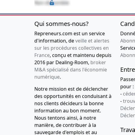
Non disponible
Qui sommes-nous?
Cand
Repreneurs.com est un service
Donnée
d'information, de
veille et alertes
Abonn
sur les procédures collectives en
Service
France
, conçu et maintenu depuis
Abonn
2016 par Dealing-Room,
broker
Entre
M&A spécialisé dans l'économie
numérique
.
Passe
pour :
Notre mission est de déclencher
-
céder
des opportunités en conduisant à
-
trou
nos clients décideurs la bonne
Déclen
information au bon moment.
Décle
Nous tentons ainsi, à notre
manière, de contribuer à la
Trava
sauvegarde d'emplois et au