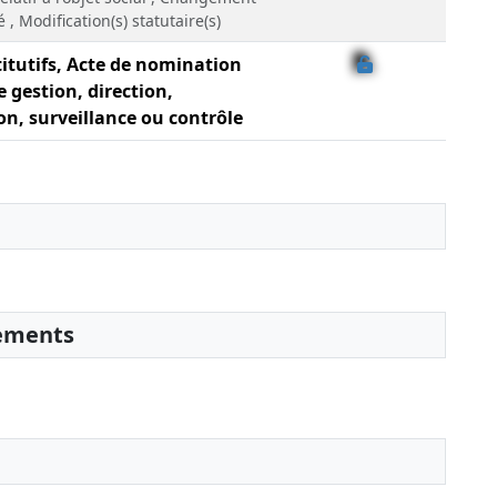
ité , Modification(s) statutaire(s)
itutifs, Acte de nomination
e gestion, direction,
on, surveillance ou contrôle
sements