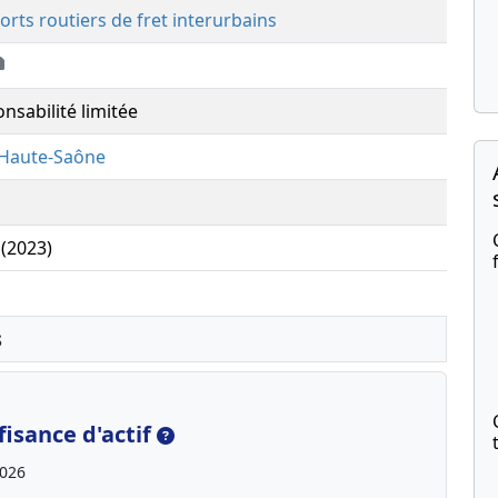
orts routiers de fret interurbains
nsabilité limitée
Haute-Saône
 (2023)
s
isance d'actif
2026