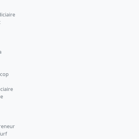
iciaire
t
a
Scop
ciaire
re
preneur
Turf