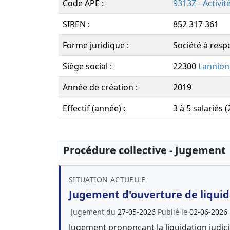
Code APE :
9313Z - Activi
SIREN :
852 317 361
Forme juridique :
Société à respo
Siège social :
22300
Lannion
Année de création :
2019
Effectif (année) :
3 à 5 salariés 
Procédure collective - Jugement
SITUATION ACTUELLE
Jugement d'ouverture de liquida
Jugement du
27-05-2026
Publié le
02-06-2026
Jugement prononçant la liquidation judici