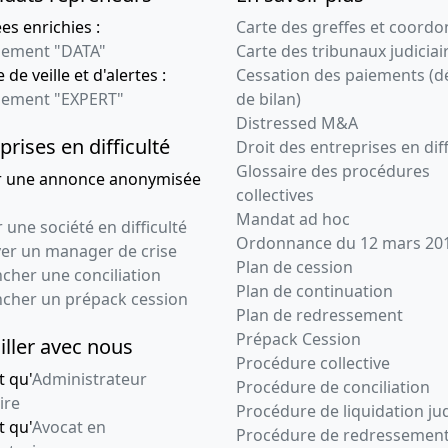
s enrichies :
Carte des greffes et coord
ement "DATA"
Carte des tribunaux judiciai
 de veille et d'alertes :
Cessation des paiements (d
ement "EXPERT"
de bilan)
Distressed M&A
prises en difficulté
Droit des entreprises en diff
Glossaire des procédures
r une annonce anonymisée
collectives
Mandat ad hoc
 une société en difficulté
Ordonnance du 12 mars 20
ver un manager de crise
Plan de cession
cher une conciliation
Plan de continuation
ncher un prépack cession
Plan de redressement
Prépack Cession
iller avec nous
Procédure collective
t qu'
Administrateur
Procédure de conciliation
ire
Procédure de liquidation jud
t qu'
Avocat en
Procédure de redressemen