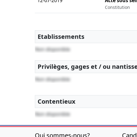
12-07-2019
Acte sous sei
Constitution
Etablissements
Non disponible
Privilèges, gages et / ou nantis
Non disponible
Contentieux
Non disponible
Qui sommes-nous?
Cand