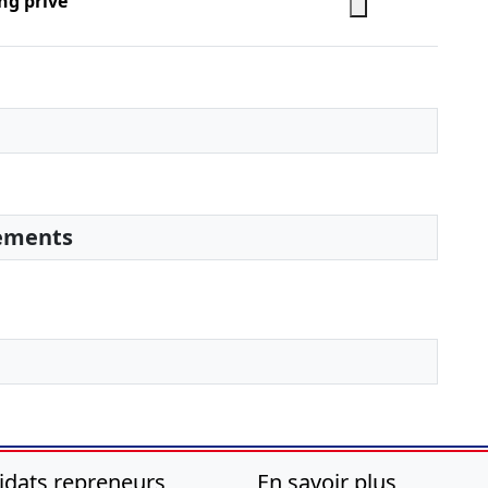
ng privé
sements
idats repreneurs
En savoir plus