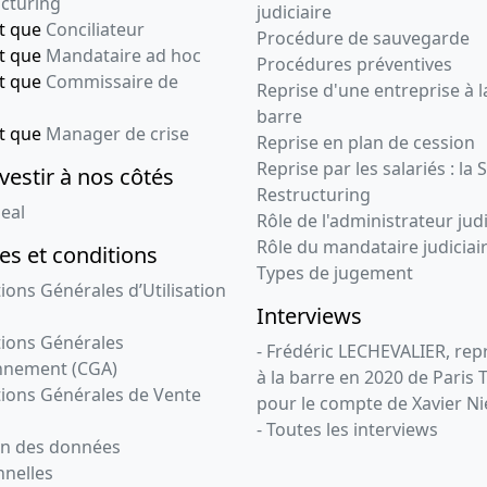
cturing
judiciaire
nt que
Conciliateur
Procédure de sauvegarde
nt que
Mandataire ad hoc
Procédures préventives
nt que
Commissaire de
Reprise d'une entreprise à l
barre
nt que
Manager de crise
Reprise en plan de cession
Reprise par les salariés : la 
vestir à nos côtés
Restructuring
eal
Rôle de l'administrateur judi
Rôle du mandataire judiciai
s et conditions
Types de jugement
ions Générales d’Utilisation
Interviews
ions Générales
- Frédéric LECHEVALIER, re
nnement (CGA)
à la barre en 2020 de Paris 
ions Générales de Vente
pour le compte de Xavier Ni
- Toutes les interviews
on des données
nelles