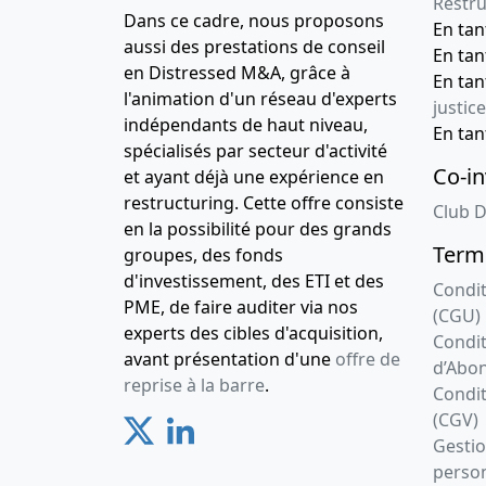
Restru
Dans ce cadre, nous proposons
En ta
aussi des prestations de conseil
En ta
en Distressed M&A, grâce à
En ta
l'animation d'un réseau d'experts
justice
indépendants de haut niveau,
En ta
spécialisés par secteur d'activité
Co-in
et ayant déjà une expérience en
restructuring. Cette offre consiste
Club D
en la possibilité pour des grands
Terme
groupes, des fonds
d'investissement, des ETI et des
Condit
PME, de faire auditer via nos
(CGU)
experts des cibles d'acquisition,
Condit
avant présentation d'une
offre de
d’Abo
reprise à la barre
.
Condit
(CGV)
Gesti
person