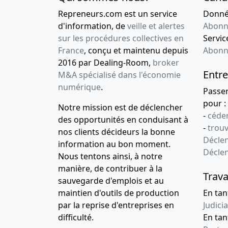
Repreneurs.com est un service
Donnée
d'information, de
veille et alertes
Abonn
sur les procédures collectives en
Service
France
, conçu et maintenu depuis
Abonn
2016 par Dealing-Room,
broker
Entre
M&A spécialisé dans l'économie
numérique
.
Passe
pour :
Notre mission est de déclencher
-
céder
des opportunités en conduisant à
-
trou
nos clients décideurs la bonne
Déclen
information au bon moment.
Décle
Nous tentons ainsi, à notre
manière, de contribuer à la
Trava
sauvegarde d'emplois et au
maintien d'outils de production
En tan
par la reprise d'entreprises en
Judicia
difficulté.
En tan