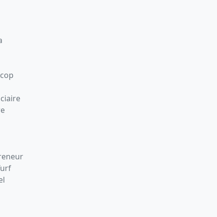
a
Scop
ciaire
re
preneur
Turf
el