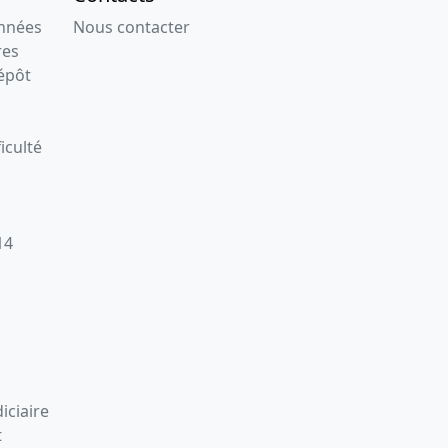
onnées
Nous contacter
res
épôt
iculté
14
iciaire
t