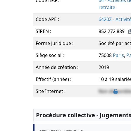
Code NAF :
64 - Activités 
retraite
Code APE :
6420Z - Activit
SIREN :
852 272 889
Forme juridique :
Société par act
Siège social :
75008
Paris
,
Pa
Année de création :
2019
Effectif (année) :
10 à 19 salarié
Site Internet :
Non disponibl
Procédure collective - Jugement