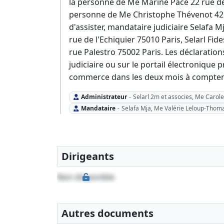
la personne de Me Marine Pace 22 rue de 
personne de Me Christophe Thévenot 42 r
d'assister, mandataire judiciaire Selafa
rue de l'Echiquier 75010 Paris, Selarl Fid
rue Palestro 75002 Paris. Les déclaratio
judiciaire ou sur le portail électronique p
commerce dans les deux mois à compter 
Administrateur
-
Selarl 2m et associes, Me Carol
Mandataire
-
Selafa Mja, Me Valérie Leloup-Thomas
Dirigeants
Non disponible
Autres documents