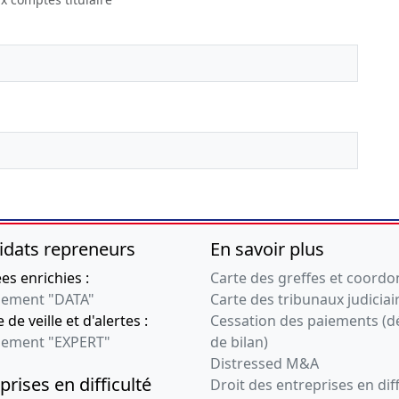
u président
directeur général
ommissaire aux apports
ommissaire aux apports
scripteurs, Certificat, Statuts
dent actionnaire unique personne
idats repreneurs
En savoir plus
s enrichies :
Carte des greffes et coord
ement "DATA"
Carte des tribunaux judiciai
 de veille et d'alertes :
Cessation des paiements (d
ement "EXPERT"
de bilan)
Distressed M&A
prises en difficulté
Droit des entreprises en diff