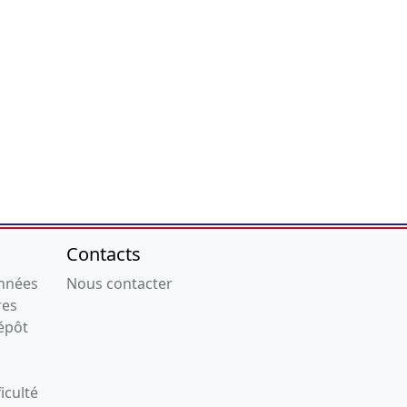
Contacts
onnées
Nous contacter
res
épôt
iculté