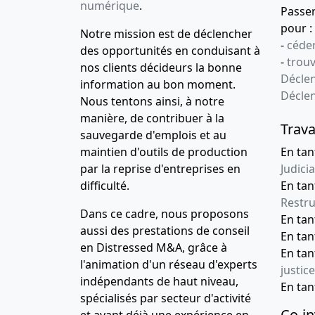
numérique
.
Passe
pour :
Notre mission est de déclencher
-
céder
des opportunités en conduisant à
-
trou
nos clients décideurs la bonne
Déclen
information au bon moment.
Décle
Nous tentons ainsi, à notre
manière, de contribuer à la
Trava
sauvegarde d'emplois et au
maintien d'outils de production
En tan
par la reprise d'entreprises en
Judicia
difficulté.
En tan
Restru
Dans ce cadre, nous proposons
En ta
aussi des prestations de conseil
En ta
en Distressed M&A, grâce à
En ta
l'animation d'un réseau d'experts
justice
indépendants de haut niveau,
En ta
spécialisés par secteur d'activité
Co-in
et ayant déjà une expérience en