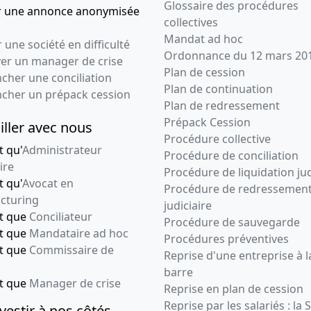
Glossaire des procédures
r une annonce anonymisée
collectives
Mandat ad hoc
 une société en difficulté
Ordonnance du 12 mars 20
ver un manager de crise
Plan de cession
cher une conciliation
Plan de continuation
ncher un prépack cession
Plan de redressement
Prépack Cession
iller avec nous
Procédure collective
t qu'
Administrateur
Procédure de conciliation
ire
Procédure de liquidation jud
t qu'
Avocat en
Procédure de redressemen
cturing
judiciaire
nt que
Conciliateur
Procédure de sauvegarde
nt que
Mandataire ad hoc
Procédures préventives
nt que
Commissaire de
Reprise d'une entreprise à l
barre
nt que
Manager de crise
Reprise en plan de cession
Reprise par les salariés : la 
vestir à nos côtés