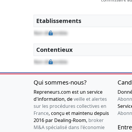
23-07-2019
Décision(s) d
Nomination de 
Etablissements
22-07-2019
Rapport du c
Non disponible
22-07-2019
Rapport du c
Contentieux
08-07-2019
Liste des sou
constitutifs
Non disponible
, Divers, Prési
physique
Qui sommes-nous?
Cand
Repreneurs.com est un service
Donnée
d'information, de
veille et alertes
Abonn
sur les procédures collectives en
Service
France
, conçu et maintenu depuis
Abonn
2016 par Dealing-Room,
broker
Entre
M&A spécialisé dans l'économie