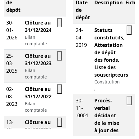
de
Date
Description
Fichi
dépôt
de
dépôt
30-
Clôture au
01-
31/12/2024
24-
Statuts
2026
Bilan
04-
constitutifs,
comptable
2019
Attestation
de dépôt
25-
Clôture au
des fonds,
03-
31/12/2023
Liste des
2025
Bilan
souscripteurs
comptable
Constitution
,
02-
Clôture au
08-
31/12/2022
30-
Procès-
2023
Bilan
11-
verbal
comptable
-0001
décidant
13-
Clôture au
de la mise
12-
31/12/2021
à jour des
2022
Bilan
statuts