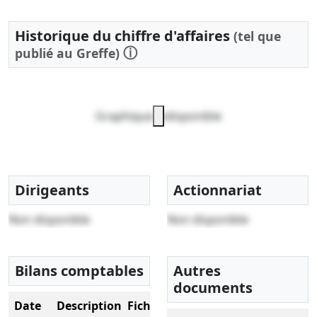
Historique du chiffre d'affaires
(tel que
ⓘ
publié au Greffe)
Graphique indisponible
Dirigeants
Actionnariat
Non disponible
Non disponible
Bilans comptables
Autres
documents
Date
Description
Fichier