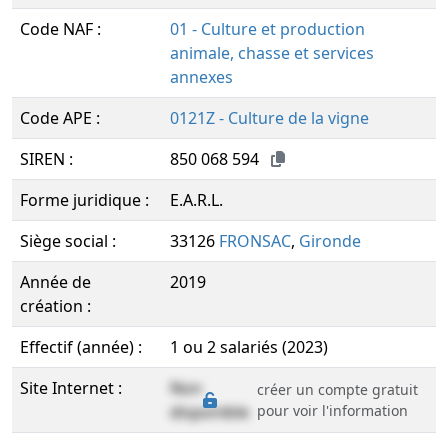
Code NAF :
01 - Culture et production
animale, chasse et services
annexes
Code APE :
0121Z - Culture de la vigne
SIREN :
850 068 594
Forme juridique :
E.A.R.L.
Siège social :
33126
FRONSAC
,
Gironde
Année de
2019
création :
Effectif (année) :
1 ou 2 salariés (2023)
Site Internet :
Non
créer un compte gratuit
disponible
pour voir l'information