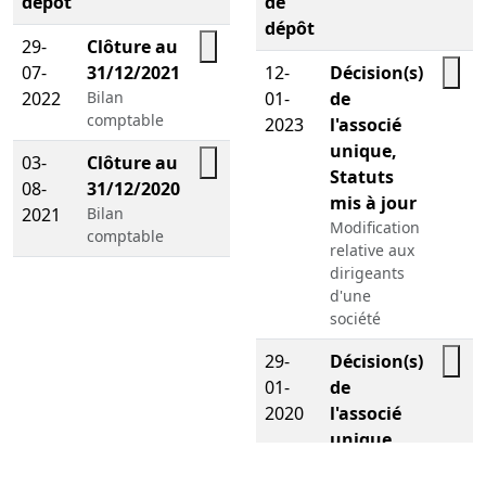
dépôt
de
dépôt
29-
Clôture au
07-
31/12/2021
12-
Décision(s)
2022
Bilan
01-
de
comptable
2023
l'associé
unique,
03-
Clôture au
Statuts
08-
31/12/2020
mis à jour
2021
Bilan
Modification
comptable
relative aux
dirigeants
d'une
société
29-
Décision(s)
01-
de
2020
l'associé
unique,
Statuts