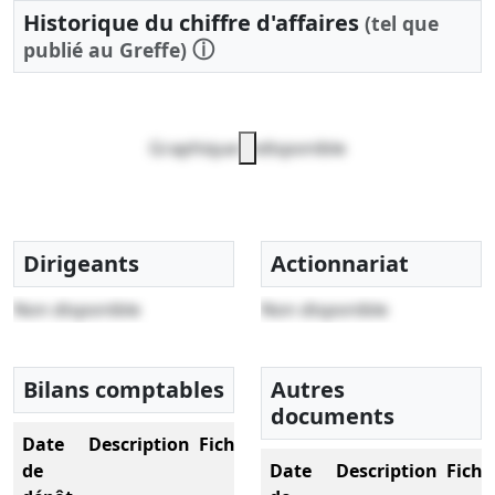
Historique du chiffre d'affaires
(tel que
ⓘ
publié au Greffe)
Graphique indisponible
Dirigeants
Actionnariat
Non disponible
Non disponible
Bilans comptables
Autres
documents
Date
Description
Fichier
de
Date
Description
Fichi