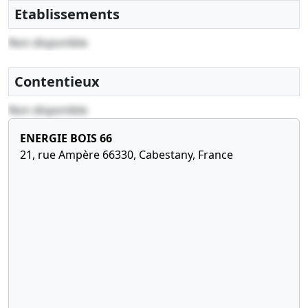
mis à jour
Etablissements
Modification
de la date
Non disponible
de cloture
de l'exercice
social
Contentieux
29-
Statuts
Non disponible
03-
constitutifs,
2019
Décision(s)
ENERGIE BOIS 66
de
21, rue Ampère 66330, Cabestany, France
l'associé
unique
Constitution
d'une
société
commerciale
par création