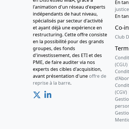
en Distressed M&A, grâce à
En ta
l'animation d'un réseau d'experts
justice
indépendants de haut niveau,
En ta
spécialisés par secteur d'activité
Co-in
et ayant déjà une expérience en
restructuring. Cette offre consiste
Club D
en la possibilité pour des grands
Terme
groupes, des fonds
d'investissement, des ETI et des
Condit
PME, de faire auditer via nos
(CGU)
experts des cibles d'acquisition,
Condit
avant présentation d'une
offre de
d’Abo
reprise à la barre
.
Condit
(CGV)
Gesti
person
Gestio
Mentio