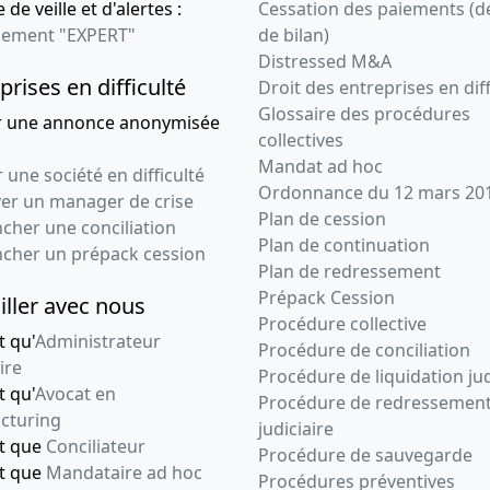
 de veille et d'alertes :
Cessation des paiements (d
ement "EXPERT"
de bilan)
Distressed M&A
prises en difficulté
Droit des entreprises en diff
Glossaire des procédures
r une annonce anonymisée
collectives
Mandat ad hoc
 une société en difficulté
Ordonnance du 12 mars 20
ver un manager de crise
Plan de cession
cher une conciliation
Plan de continuation
ncher un prépack cession
Plan de redressement
Prépack Cession
iller avec nous
Procédure collective
t qu'
Administrateur
Procédure de conciliation
ire
Procédure de liquidation jud
t qu'
Avocat en
Procédure de redressemen
cturing
judiciaire
nt que
Conciliateur
Procédure de sauvegarde
nt que
Mandataire ad hoc
Procédures préventives