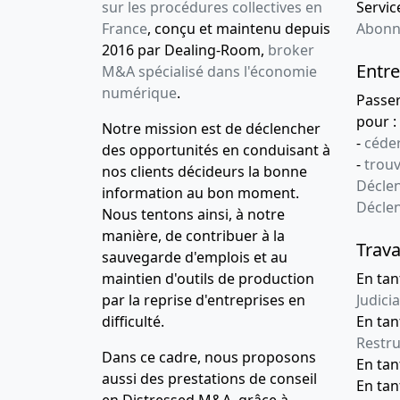
sur les procédures collectives en
Service
France
, conçu et maintenu depuis
Abonn
2016 par Dealing-Room,
broker
Entre
M&A spécialisé dans l'économie
numérique
.
Passe
pour :
Notre mission est de déclencher
-
céder
des opportunités en conduisant à
-
trou
nos clients décideurs la bonne
Déclen
information au bon moment.
Décle
Nous tentons ainsi, à notre
manière, de contribuer à la
Trava
sauvegarde d'emplois et au
maintien d'outils de production
En tan
par la reprise d'entreprises en
Judicia
difficulté.
En tan
Restru
Dans ce cadre, nous proposons
En ta
aussi des prestations de conseil
En ta