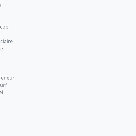
a
Scop
ciaire
re
preneur
Turf
el