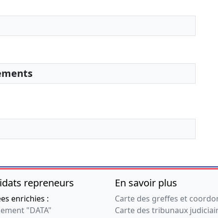
sements
idats repreneurs
En savoir plus
s enrichies :
Carte des greffes et coord
ement "DATA"
Carte des tribunaux judiciai