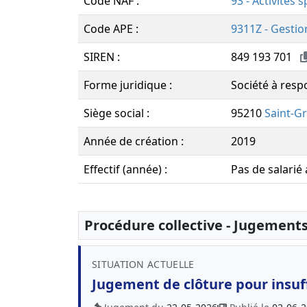
Code NAF :
93 - Activités s
Code APE :
9311Z - Gestion
SIREN :
849 193 701
Forme juridique :
Société à respo
Siège social :
95210
Saint-Gr
Année de création :
2019
Effectif (année) :
Pas de salarié
Procédure collective - Jugement
SITUATION ACTUELLE
Jugement de clôture pour insuff