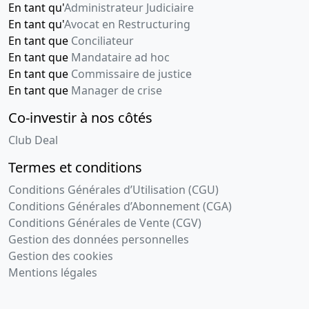
statutaire(s),
En tant qu'
Administrateur Judiciaire
Transfert du
En tant qu'
Avocat en Restructuring
siège social
En tant que
Conciliateur
En tant que
Mandataire ad hoc
08-
Acte, Liste
En tant que
Commissaire de justice
02-
des
En tant que
Manager de crise
2019
souscripteurs,
Certificat,
Co-investir à nos côtés
Statuts
Club Deal
constitutifs
Nomination
Termes et conditions
de
président, ,
Conditions Générales d’Utilisation (CGU)
Divers,
Conditions Générales d’Abonnement (CGA)
Président
Conditions Générales de Vente (CGV)
actionnaire
Gestion des données personnelles
unique
Gestion des cookies
personne
Mentions légales
physique