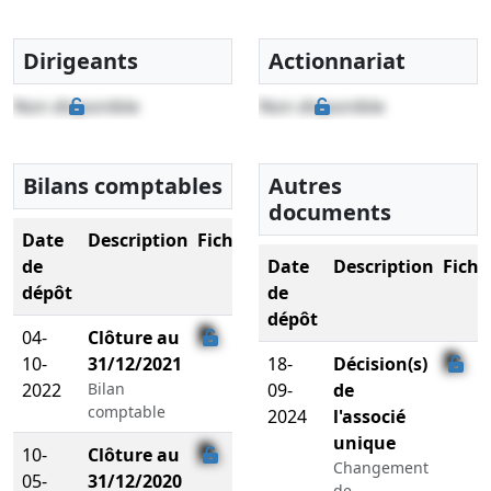
Dirigeants
Actionnariat
Non disponible
Non disponible
Bilans comptables
Autres
documents
Date
Description
Fichier
de
Date
Description
Fichi
dépôt
de
dépôt
04-
Clôture au
10-
31/12/2021
18-
Décision(s)
2022
Bilan
09-
de
comptable
2024
l'associé
unique
10-
Clôture au
Changement
05-
31/12/2020
de