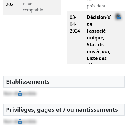
2021
Bilan
président
comptable
03-
Décision(s)
04-
de
2024
l'associé
unique,
Statuts
mis à jour,
Liste des
sièges
sociaux
antérieurs
Etablissements
Transfert du
siège social
Non disponible
d'un greffe
extérieur, ,
Privilèges, gages et / ou nantissements
Modification(s)
statutaire(s)
Non disponible
20-
Statuts