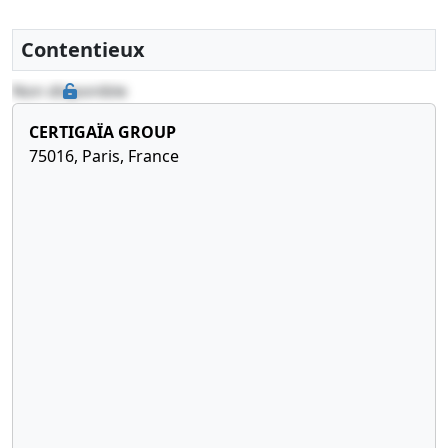
05-
mis à jour,
2022
Procès-
Contentieux
verbal
Non disponible
d'assemblée
générale
CERTIGAÏA GROUP
extraordinaire
75016, Paris, France
,
Augmentation
du capital
social
02-
Liste des
03-
sièges
2022
sociaux
antérieurs,
Statuts
mis à jour,
Procès-
verbal