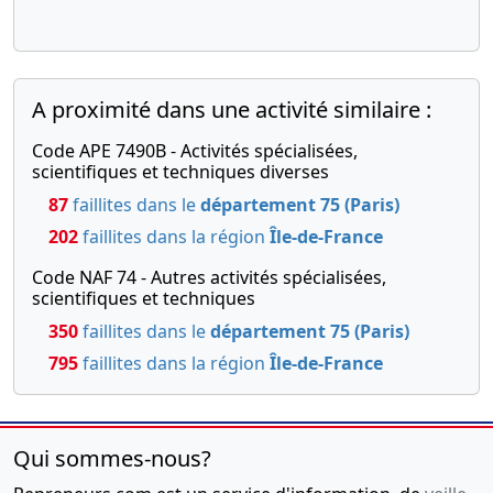
d'assemblée
générale
extraordinaire
, Transfert
A proximité dans une activité similaire :
du siège
social
Code APE 7490B - Activités spécialisées,
scientifiques et techniques diverses
30-
Procès-
12-
verbal
87
faillites dans le
département 75 (Paris)
2021
d'assemblée
202
faillites dans la région
Île-de-France
générale
Code NAF 74 - Autres activités spécialisées,
extraordinaire,
scientifiques et techniques
Statuts
350
faillites dans le
département 75 (Paris)
mis à jour
Modification(s)
795
faillites dans la région
Île-de-France
statutaire(s),
09-
Statuts
08-
mis à jour,
Qui sommes-nous?
2021
Procès-