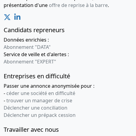
social, ,
présentation d'une
offre de reprise à la barre
.
Divers,
Modification(s)
statutaire(s)
Candidats repreneurs
22-
Procès-
Données enrichies :
04-
verbal
Abonnement "DATA"
2021
d'assemblée
Service de veille et d'alertes :
générale
Abonnement "EXPERT"
extraordinaire,
Statuts
Entreprises en difficulté
mis à jour
Passer une annonce anonymisée pour :
Changement
de
-
céder une société en difficulté
président,
-
trouver un manager de crise
Changement
Déclencher une conciliation
de la
Déclencher un prépack cession
dénomination
sociale, ,
Travailler avec nous
Modification(s)