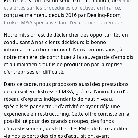
Repreneurs.com est un service d'information, de
veille
verbal
et alertes sur les procédures collectives en France
,
d'assemblée
conçu et maintenu depuis 2016 par Dealing-Room,
générale
broker M&A spécialisé dans l'économie numérique
.
extraordinaire
,
Notre mission est de déclencher des opportunités en
Modification(s)
conduisant à nos clients décideurs la bonne
statutaire(s)
information au bon moment. Nous tentons ainsi, à
notre manière, de contribuer à la sauvegarde d'emplois
22-
Procès-
et au maintien d'outils de production par la reprise
06-
verbal
d'entreprises en difficulté.
2021
d'assemblée
générale
Dans ce cadre, nous proposons aussi des prestations
extraordinaire,
de conseil en Distressed M&A, grâce à l'animation d'un
Statuts
réseau d'experts indépendants de haut niveau,
mis à jour,
spécialisés par secteur d'activité et ayant déjà une
Certificat
expérience en restructuring. Cette offre consiste en la
Décision
possibilité pour des grands groupes, des fonds
d'augmentation,
d'investissement, des ETI et des PME, de faire auditer
Augmentation
via nos experts des cibles d'acquisition, avant
du capital