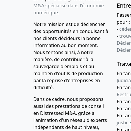
Entre
M&A spécialisé dans l'économie
numérique
.
Passe
pour :
Notre mission est de déclencher
-
céder
des opportunités en conduisant à
-
trou
nos clients décideurs la bonne
Déclen
information au bon moment.
Décle
Nous tentons ainsi, à notre
manière, de contribuer à la
Trava
sauvegarde d'emplois et au
maintien d'outils de production
En tan
par la reprise d'entreprises en
Judicia
difficulté.
En tan
Restru
Dans ce cadre, nous proposons
En ta
aussi des prestations de conseil
En ta
en Distressed M&A, grâce à
En ta
l'animation d'un réseau d'experts
justice
indépendants de haut niveau,
En ta