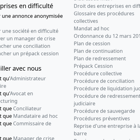
prises en difficulté
Droit des entreprises en diff
Glossaire des procédures
r une annonce anonymisée
collectives
Mandat ad hoc
 une société en difficulté
Ordonnance du 12 mars 20
ver un manager de crise
Plan de cession
cher une conciliation
Plan de continuation
ncher un prépack cession
Plan de redressement
Prépack Cession
iller avec nous
Procédure collective
t qu'
Administrateur
Procédure de conciliation
ire
Procédure de liquidation jud
t qu'
Avocat en
Procédure de redressemen
cturing
judiciaire
nt que
Conciliateur
Procédure de sauvegarde
nt que
Mandataire ad hoc
Procédures préventives
nt que
Commissaire de
Reprise d'une entreprise à l
barre
nt que
Manager de crise