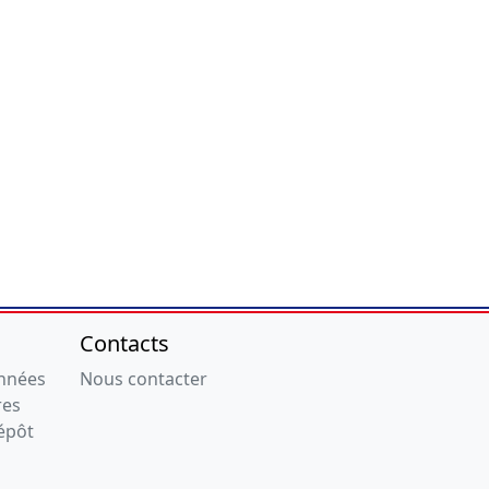
Contacts
onnées
Nous contacter
res
épôt