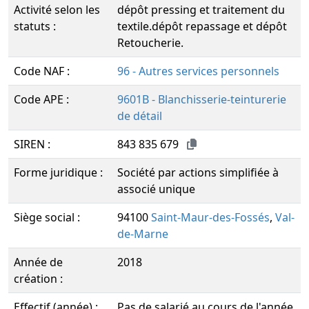
Activité selon les
dépôt pressing et traitement du
statuts :
textile.dépôt repassage et dépôt
Retoucherie.
Code NAF :
96 - Autres services personnels
Code APE :
9601B - Blanchisserie-teinturerie
de détail
SIREN :
843 835 679
Forme juridique :
Société par actions simplifiée à
associé unique
Siège social :
94100
Saint-Maur-des-Fossés
,
Val-
de-Marne
Année de
2018
création :
Effectif (année) :
Pas de salarié au cours de l'année