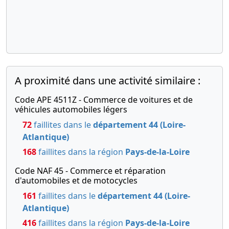
générale
extraordinaire
Poursuite
d'activité
malgré un
actif net
devenu
A proximité dans une activité similaire :
inférieur à
la moitié du
Code APE 4511Z - Commerce de voitures et de
capital
véhicules automobiles légers
social
72
faillites dans le
département 44 (Loire-
Atlantique)
04-
Procès-
06-
verbal
168
faillites dans la région
Pays-de-la-Loire
2019
d'assemblée
Code NAF 45 - Commerce et réparation
générale
d'automobiles et de motocycles
mixte,
161
faillites dans le
département 44 (Loire-
Procès-
Atlantique)
verbal,
416
faillites dans la région
Pays-de-la-Loire
Statuts