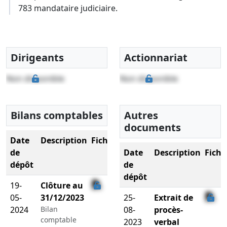
783 mandataire judiciaire.
Dirigeants
Actionnariat
Non disponible
Non disponible
Bilans comptables
Autres
documents
Date
Description
Fichier
de
Date
Description
Fichi
dépôt
de
dépôt
19-
Clôture au
05-
31/12/2023
25-
Extrait de
2024
Bilan
08-
procès-
comptable
2023
verbal