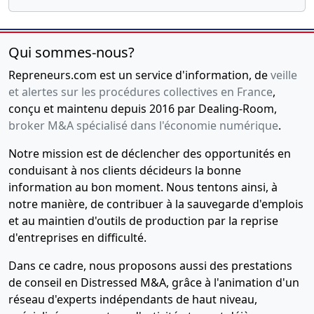
mis à jour
Augmentation
du capital
Qui sommes-nous?
social ,
Modification(s)
Repreneurs.com est un service d'information, de
veille
statutaire(s)
et alertes sur les procédures collectives en France
,
,
conçu et maintenu depuis 2016 par Dealing-Room,
Augmentation
broker M&A spécialisé dans l'économie numérique
.
du capital
social
Notre mission est de déclencher des opportunités en
constatation
conduisant à nos clients décideurs la bonne
de la
information au bon moment. Nous tentons ainsi, à
réalisation
de
notre manière, de contribuer à la sauvegarde d'emplois
l'augmentation
et au maintien d'outils de production par la reprise
du capital ,
d'entreprises en difficulté.
16-
Statuts
Dans ce cadre, nous proposons aussi des prestations
10-
constitutifs,
de conseil en Distressed M&A, grâce à l'animation d'un
2018
Attestation
réseau d'experts indépendants de haut niveau,
bancaire,