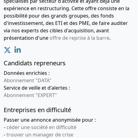
spécialisés par secteur d'activité et ayant déjà une
Liste des
expérience en restructuring. Cette offre consiste en la
souscripteurs
possibilité pour des grands groupes, des fonds
Formation
d'investissement, des ETI et des PME, de faire auditer
de société
via nos experts des cibles d'acquisition, avant
commerciale
présentation d'une
offre de reprise à la barre
.
,
Nomination
de
président ,
Candidats repreneurs
Nomination
de directeur
Données enrichies :
général ,
Abonnement "DATA"
Service de veille et d'alertes :
Abonnement "EXPERT"
Entreprises en difficulté
Passer une annonce anonymisée pour :
-
céder une société en difficulté
-
trouver un manager de crise