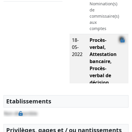
Nomination(s)
de
commissaire(s)
aux
comptes
18-
Procès-
05-
verbal,
2022
Attestation
bancaire,
Procès-
verbal de
décision
du
dirigeant
Etablissements
social,
Statuts
Non disponible
mis à jour
Augmentation
Privilèges, gages et / ou nantissements
du capital