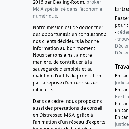
2016 par Dealing-Room,
broker
Entre
M&A spécialisé dans l'économie
numérique
.
Passe
pour :
Notre mission est de déclencher
-
céder
des opportunités en conduisant à
-
trou
nos clients décideurs la bonne
Déclen
information au bon moment.
Décle
Nous tentons ainsi, à notre
manière, de contribuer à la
Trava
sauvegarde d'emplois et au
maintien d'outils de production
En tan
par la reprise d'entreprises en
Judicia
difficulté.
En tan
Restru
Dans ce cadre, nous proposons
En ta
aussi des prestations de conseil
En ta
en Distressed M&A, grâce à
En ta
l'animation d'un réseau d'experts
justice
indépendants de haut niveau,