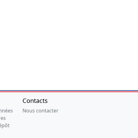
Contacts
onnées
Nous contacter
res
épôt