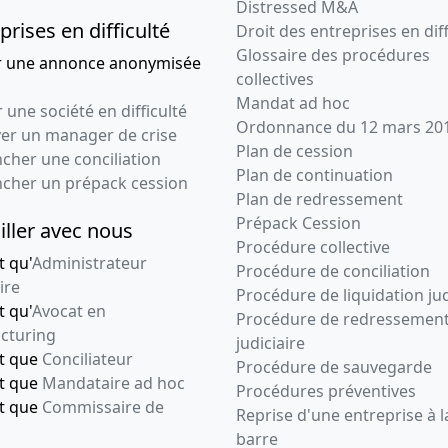
Distressed M&A
prises en difficulté
Droit des entreprises en diff
Glossaire des procédures
r une annonce anonymisée
collectives
Mandat ad hoc
 une société en difficulté
Ordonnance du 12 mars 20
ver un manager de crise
Plan de cession
cher une conciliation
Plan de continuation
ncher un prépack cession
Plan de redressement
Prépack Cession
iller avec nous
Procédure collective
t qu'
Administrateur
Procédure de conciliation
ire
Procédure de liquidation jud
t qu'
Avocat en
Procédure de redressemen
cturing
judiciaire
nt que
Conciliateur
Procédure de sauvegarde
nt que
Mandataire ad hoc
Procédures préventives
nt que
Commissaire de
Reprise d'une entreprise à l
barre