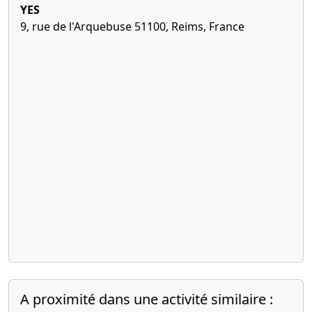
YES
, Augmentation du capital
social
9, rue de l'Arquebuse 51100, Reims, France
21-08-2018
Statuts constitutifs,
Attestation de dépôt des
fonds et liste des
souscripteurs
A proximité dans une activité similaire :