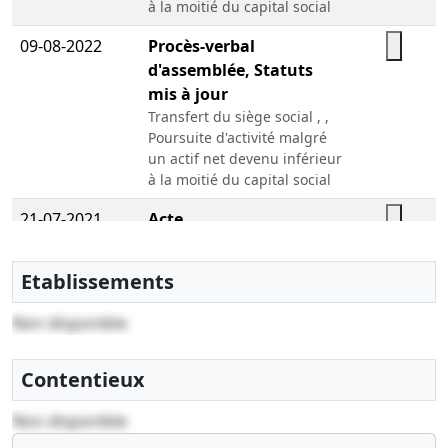
à la moitié du capital social
09-08-2022
Procès-verbal
d'assemblée, Statuts
mis à jour
Transfert du siège social , ,
Poursuite d'activité malgré
un actif net devenu inférieur
à la moitié du capital social
21-07-2021
Acte
15-04-2019
Statuts mis à jour,
Etablissements
Procès-verbal
d'assemblée générale
Non disponible
, Augmentation du capital
social
Contentieux
27-12-2018
Statuts mis à jour,
Procès-verbal
Non disponible
d'assemblée générale