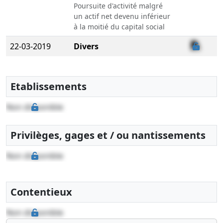
Poursuite d'activité malgré
un actif net devenu inférieur
à la moitié du capital social
22-03-2019
Divers
20-12-2017
Statuts constitutifs,
Attestation de dépôt des
Etablissements
fonds et liste des
souscripteurs, Acte de
Non disponible
nomination d'organe(s)
de gestion, direction,
Privilèges, gages et / ou nantissements
administration,
surveillance ou contrôle
Non disponible
Constitution , , Nomination(s)
de gérant(s)
Contentieux
10-11-2017
Divers
Non disponible