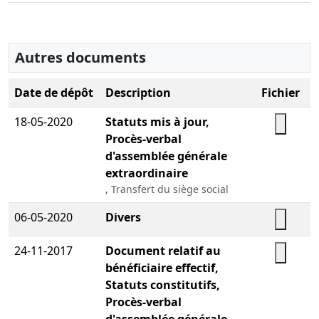
Autres documents
Date de dépôt
Description
Fichier
18-05-2020
Statuts mis à jour,
Procès-verbal
Télécha
d'assemblée générale
extraordinaire
, Transfert du siège social
06-05-2020
Divers
Télécha
24-11-2017
Document relatif au
bénéficiaire effectif,
Télécha
Statuts constitutifs,
Procès-verbal
d'assemblée générale