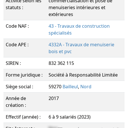
Activité selon les
commercialisation et pose de
statuts :
menuiseries intérieures et
extérieures
Code NAF :
43 - Travaux de construction
spécialisés
Code APE :
4332A - Travaux de menuiserie
bois et pvc
SIREN :
832 362 115
Forme juridique :
Société à Responsabilité Limitée
Siège social :
59270
Bailleul
,
Nord
Année de
2017
création :
Effectif (année) :
6 à 9 salariés (2023)