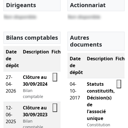
Dirigeants
Actionnariat
Non disponible
Non disponible
Bilans comptables
Autres
documents
Date
Description
Fichier
de
Date
Description
Fichi
dépôt
de
dépôt
27-
Clôture au
04-
30/09/2024
04-
Statuts
2026
Bilan
10-
constitutifs,
comptable
2017
Décision(s)
de
12-
Clôture au
l'associé
06-
30/09/2023
unique
2025
Bilan
Constitution
comptable