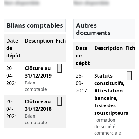
Non disponible
Non disponible
Bilans comptables
Autres
documents
Date
Description
Fichier
de
Date
Description
Fichi
dépôt
de
dépôt
20-
Clôture au
04-
31/12/2019
26-
Statuts
2021
Bilan
09-
constitutifs,
comptable
2017
Attestation
bancaire,
20-
Clôture au
Liste des
04-
31/12/2018
souscripteurs
2021
Bilan
Formation
comptable
de société
commerciale