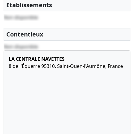
Etablissements
générale extraordinaire
Modification(s) statutaire(s) ,
Non disponible
28-04-2021
Statuts mis à jour, Liste
des sièges sociaux
Contentieux
antérieurs, Procès-
verbal d'assemblée
Non disponible
générale extraordinaire
LA CENTRALE NAVETTES
Modification(s) statutaire(s) ,
8 de l'Équerre 95310, Saint-Ouen-l'Aumône, France
08-07-2020
Statuts mis à jour,
Procès-verbal
d'assemblée générale
, Changement(s) de gérant(s)
, Cession de parts ,
Adjonction d'activité(s)
28-05-2019
Acte sous seing privé,
Procès-verbal
d'assemblée générale