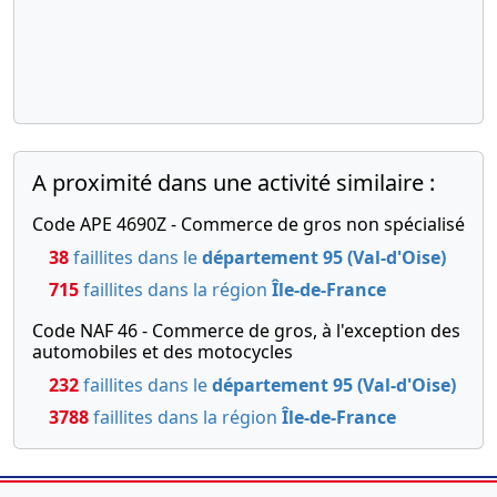
extraordinaire, Liste des
sièges sociaux
antérieurs, Statuts mis
à jour
Cession de parts , Agrément
de nouveaux associés ,
Modification(s) statutaire(s) ,
A proximité dans une activité similaire :
, Transfert du siège social
d'un greffe extérieur ,
Code APE 4690Z - Commerce de gros non spécialisé
Changement relatif à l'objet
38
faillites dans le
département 95 (Val-d'Oise)
social , Changement(s) de
gérant(s)
715
faillites dans la région
Île-de-France
02-08-2017
Acte sous seing privé
Code NAF 46 - Commerce de gros, à l'exception des
Constitution , Nomination(s)
automobiles et des motocycles
de gérant(s)
232
faillites dans le
département 95 (Val-d'Oise)
3788
faillites dans la région
Île-de-France