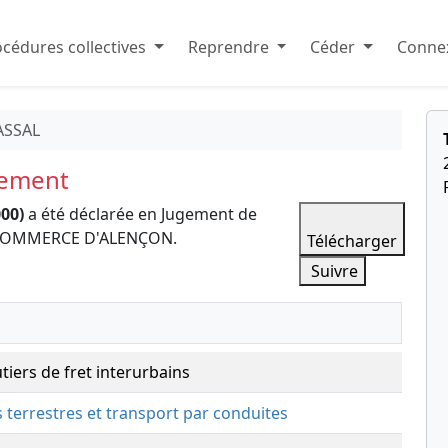
cédures collectives
Reprendre
Céder
Connex
ASSAL
sement
00)
a été déclarée en Jugement de
E COMMERCE D'ALENÇON.
Télécharger
Suivre
tiers de fret interurbains
s terrestres et transport par conduites