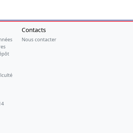
Contacts
onnées
Nous contacter
res
épôt
iculté
14