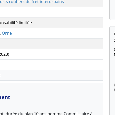
orts routiers de fret interurbains
nsabilité limitée
,
Orne
(2023)
s
ment
ent, durée du plan 10 ans nomme Commissaire à