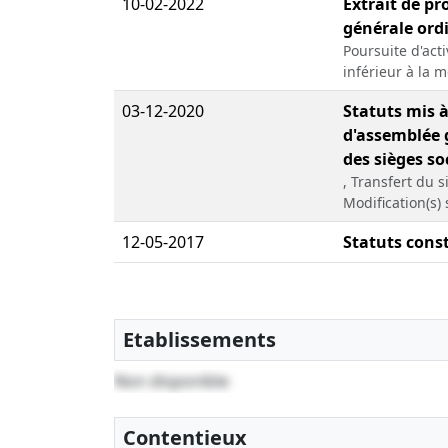
10-02-2022
Extrait de pr
générale ordi
Poursuite d'act
inférieur à la m
03-12-2020
Statuts mis à
d'assemblée g
des sièges so
, Transfert du s
Modification(s) 
12-05-2017
Statuts const
Etablissements
Non disponible
Contentieux