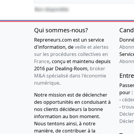
Non disponible
Qui sommes-nous?
Cand
Repreneurs.com est un service
Donnée
d'information, de
veille et alertes
Abonn
sur les procédures collectives en
Service
France
, conçu et maintenu depuis
Abonn
2016 par Dealing-Room,
broker
Entre
M&A spécialisé dans l'économie
numérique
.
Passe
pour :
Notre mission est de déclencher
-
céder
des opportunités en conduisant à
-
trou
nos clients décideurs la bonne
Déclen
information au bon moment.
Décle
Nous tentons ainsi, à notre
manière, de contribuer à la