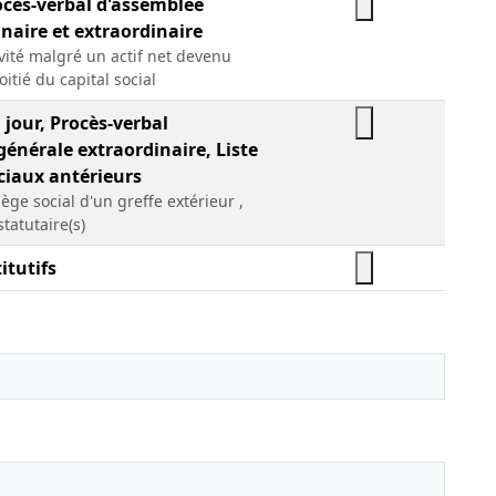
ocès-verbal d'assemblée
naire et extraordinaire
ivité malgré un actif net devenu
oitié du capital social
 jour, Procès-verbal
énérale extraordinaire, Liste
ciaux antérieurs
iège social d'un greffe extérieur ,
statutaire(s)
itutifs