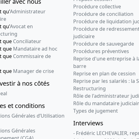
iller avec nous
Procédure collective
t qu'
Administrateur
Procédure de conciliation
ire
Procédure de liquidation jud
t qu'
Avocat en
Procédure de redressemen
cturing
judiciaire
nt que
Conciliateur
Procédure de sauvegarde
nt que
Mandataire ad hoc
Procédures préventives
nt que
Commissaire de
Reprise d'une entreprise à l
barre
nt que
Manager de crise
Reprise en plan de cession
Reprise par les salariés : la 
vestir à nos côtés
Restructuring
eal
Rôle de l'administrateur judi
Rôle du mandataire judiciai
s et conditions
Types de jugement
ions Générales d’Utilisation
Interviews
ions Générales
- Frédéric LECHEVALIER, re
nnement (CGA)