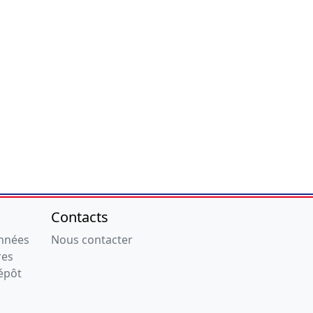
Contacts
onnées
Nous contacter
res
épôt