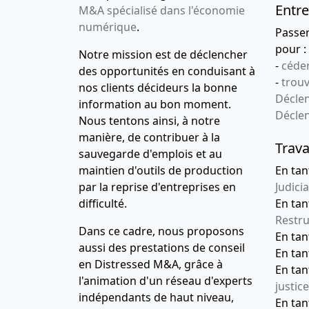
Entre
M&A spécialisé dans l'économie
numérique
.
Passe
pour :
Notre mission est de déclencher
-
céder
des opportunités en conduisant à
-
trou
nos clients décideurs la bonne
Déclen
information au bon moment.
Décle
Nous tentons ainsi, à notre
manière, de contribuer à la
Trava
sauvegarde d'emplois et au
maintien d'outils de production
En tan
par la reprise d'entreprises en
Judicia
difficulté.
En tan
Restru
Dans ce cadre, nous proposons
En ta
aussi des prestations de conseil
En ta
en Distressed M&A, grâce à
En ta
l'animation d'un réseau d'experts
justice
indépendants de haut niveau,
En ta