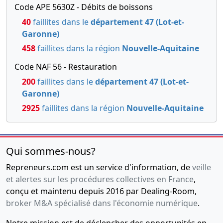
d'organe(s)
Code APE 5630Z - Débits de boissons
de
40
faillites dans le
département 47 (Lot-et-
gestion,
Garonne)
direction,
458
faillites dans la région
Nouvelle-Aquitaine
administration,
surveillance
Code NAF 56 - Restauration
ou
200
faillites dans le
département 47 (Lot-et-
contrôle,
Garonne)
Acte sous
2925
faillites dans la région
Nouvelle-Aquitaine
seing
privé
,
Constitution
Qui sommes-nous?
Repreneurs.com est un service d'information, de
veille
et alertes sur les procédures collectives en France
,
conçu et maintenu depuis 2016 par Dealing-Room,
broker M&A spécialisé dans l'économie numérique
.
Notre mission est de déclencher des opportunités en