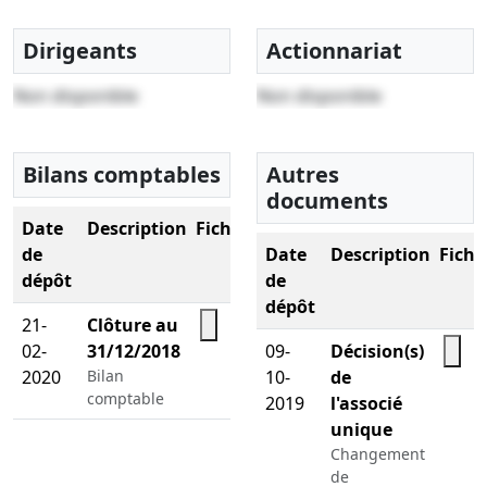
Dirigeants
Actionnariat
Non disponible
Non disponible
Bilans comptables
Autres
documents
Date
Description
Fichier
de
Date
Description
Fichi
dépôt
de
dépôt
21-
Clôture au
02-
31/12/2018
09-
Décision(s)
2020
Bilan
10-
de
comptable
2019
l'associé
unique
Changement
de