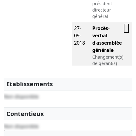
président
directeur
général
27-
Procès-
09-
verbal
2018
d'assemblée
générale
Changement(s)
de gérant(s)
,
Nomination
d'un
Etablissements
directeur
général
Non disponible
02-
Procès-
Contentieux
11-
verbal
2017
d'assemblée
Non disponible
constatation
convention