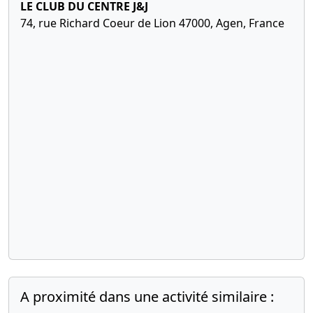
LE CLUB DU CENTRE J&J
cession
74, rue Richard Coeur de Lion 47000, Agen, France
d'actions
12-
Procès-
10-
verbal
2017
d'assemblée,
Statuts
mis à jour
Transfert du
siège social
,
Changement
de la
dénomination
sociale ,
10-
Liste des
01-
souscripteurs,
2017
Acte de
A proximité dans une activité similaire :
nomination