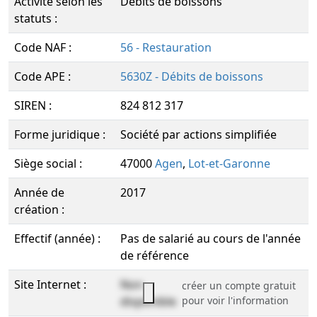
Activité selon les
Débits de boissons
statuts :
Code NAF :
56 - Restauration
Code APE :
5630Z - Débits de boissons
SIREN :
824 812 317
Forme juridique :
Société par actions simplifiée
Siège social :
47000
Agen
,
Lot-et-Garonne
Année de
2017
création :
Effectif (année) :
Pas de salarié au cours de l'année
de référence
Site Internet :
Non
créer un compte gratuit
disponible
pour voir l'information