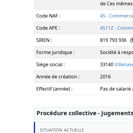
de Ces mêmes 
Code NAF :
45 - Commerce
Code APE :
4511Z - Commer
SIREN :
819 793 936
Forme juridique :
Société à respo
Siège social :
33140
Villena
Année de création :
2016
Effectif (année) :
Pas de salarié
Procédure collective - Jugement
SITUATION ACTUELLE