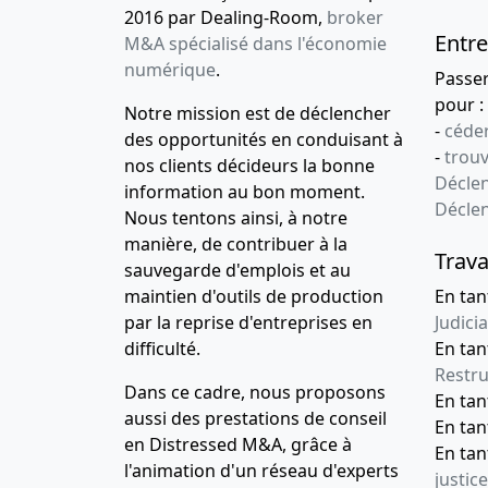
2016 par Dealing-Room,
broker
Entre
M&A spécialisé dans l'économie
numérique
.
Passe
pour :
Notre mission est de déclencher
-
céder
des opportunités en conduisant à
-
trou
nos clients décideurs la bonne
Déclen
information au bon moment.
Décle
Nous tentons ainsi, à notre
manière, de contribuer à la
Trava
sauvegarde d'emplois et au
maintien d'outils de production
En tan
par la reprise d'entreprises en
Judicia
difficulté.
En tan
Restru
Dans ce cadre, nous proposons
En ta
aussi des prestations de conseil
En ta
en Distressed M&A, grâce à
En ta
l'animation d'un réseau d'experts
justice