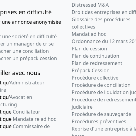
Distressed M&A
prises en difficulté
Droit des entreprises en diff
Glossaire des procédures
r une annonce anonymisée
collectives
Mandat ad hoc
 une société en difficulté
Ordonnance du 12 mars 20
ver un manager de crise
Plan de cession
cher une conciliation
Plan de continuation
ncher un prépack cession
Plan de redressement
Prépack Cession
iller avec nous
Procédure collective
t qu'
Administrateur
Procédure de conciliation
ire
Procédure de liquidation jud
t qu'
Avocat en
Procédure de redressemen
cturing
judiciaire
nt que
Conciliateur
Procédure de sauvegarde
nt que
Mandataire ad hoc
Procédures préventives
nt que
Commissaire de
Reprise d'une entreprise à l
barre