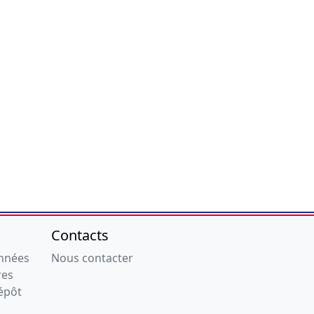
Contacts
onnées
Nous contacter
res
épôt