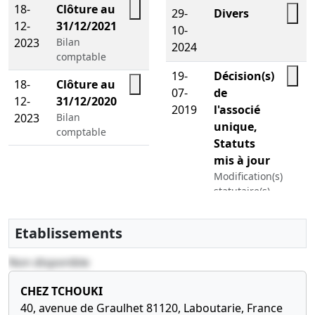
18-
Clôture au
29-
Divers
12-
31/12/2021
10-
2023
Bilan
2024
comptable
19-
Décision(s)
18-
Clôture au
07-
de
12-
31/12/2020
2019
l'associé
2023
Bilan
unique,
comptable
Statuts
mis à jour
Modification(s)
statutaire(s)
, Adjonction
d'activité(s) ,
Etablissements
19-
Statuts
Non disponible
07-
mis à jour,
2019
Décision(s)
CHEZ TCHOUKI
de
40, avenue de Graulhet 81120, Laboutarie, France