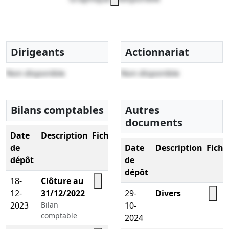
Dirigeants
Actionnariat
Non disponible
Non disponible
Bilans comptables
Autres
documents
Date
Description
Fichier
de
Date
Description
Fichi
dépôt
de
dépôt
18-
Clôture au
12-
31/12/2022
29-
Divers
2023
Bilan
10-
comptable
2024