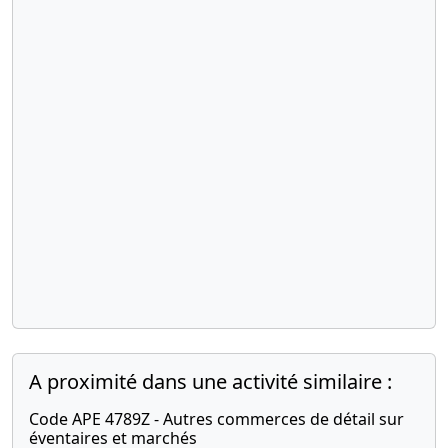
l'associé
unique
, Adjonction
d'activité(s) ,
Modification(s)
statutaire(s)
17-
Acte sous
03-
seing
2016
privé,
Attestation
de dépôt
des fonds
et liste
des
souscripteurs
Constitution
A proximité dans une activité similaire :
,
Nomination
Code APE 4789Z - Autres commerces de détail sur
de
éventaires et marchés