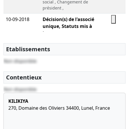
social , Changement de
président ,
10-09-2018
Décision(s) de l'associé
unique, Statuts mis à
jour
Augmentation du capital
social ,
Etablissements
03-02-2016
Acte sous seing privé,
Non disponible
Attestation de dépôt des
fonds et liste des
Contentieux
souscripteurs, Procès-
verbal d'assemblée
Non disponible
Constitution , , Nomination
de président
KILIKIYA
270, Domaine des Oliviers 34400, Lunel, France