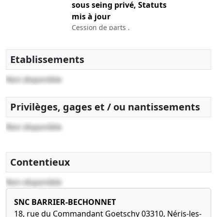
sous seing privé, Statuts
mis à jour
Cession de parts ,
03-12-2015
Procès-verbal
Etablissements
d'assemblée
constitutive, Statuts
Non disponible
constitutifs
Nomination(s) de gérant(s) ,
Privilèges, gages et / ou nantissements
Non disponible
Contentieux
Non disponible
SNC BARRIER-BECHONNET
18, rue du Commandant Goetschy 03310, Néris-les-