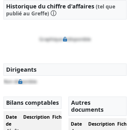
Historique du chiffre d'affaires
(tel que
ⓘ
publié au Greffe)
Graphique indisponible
Dirigeants
Non disponible
Bilans comptables
Autres
documents
Date
Description
Fichier
de
Date
Description
Fichi