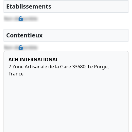
clôture de
Etablissements
l'exercice
social ,
Non disponible
Modification(s)
statutaire(s)
, Délégation
Contentieux
de pouvoir ,
Non disponible
06-
Divers
11-
ACH INTERNATIONAL
2015
7 Zone Artisanale de la Gare 33680, Le Porge,
France