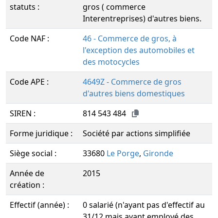
statuts :
gros ( commerce
Interentreprises) d'autres biens.
Code NAF :
46 - Commerce de gros, à
l'exception des automobiles et
des motocycles
Code APE :
4649Z - Commerce de gros
d'autres biens domestiques
SIREN :
814 543 484
Forme juridique :
Société par actions simplifiée
Siège social :
33680
Le Porge
,
Gironde
Année de
2015
création :
Effectif (année) :
0 salarié (n'ayant pas d'effectif au
31/12 mais ayant employé des