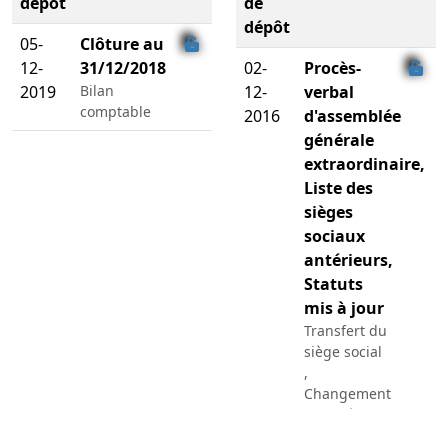
dépôt
de
dépôt
05-
Clôture au
12-
31/12/2018
02-
Procès-
2019
Bilan
12-
verbal
comptable
2016
d'assemblée
générale
extraordinaire,
Liste des
sièges
sociaux
antérieurs,
Statuts
mis à jour
Transfert du
siège social
,
Changement
relatif à la
date de