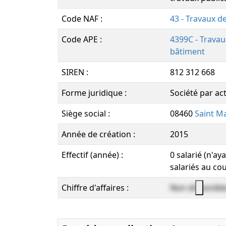
Code NAF :
43 - Travaux d
Code APE :
4399C - Trava
bâtiment
SIREN :
812 312 668
Forme juridique :
Société par act
Siège social :
08460
Saint M
Année de création :
2015
Effectif (année) :
0 salarié (n'a
salariés au co
Chiffre d'affaires :
Non disponibl