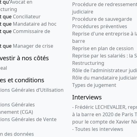
t qu'
Avocat en
Procédure de redressemen
cturing
judiciaire
nt que
Conciliateur
Procédure de sauvegarde
nt que
Mandataire ad hoc
Procédures préventives
nt que
Commissaire de
Reprise d'une entreprise à l
barre
nt que
Manager de crise
Reprise en plan de cession
Reprise par les salariés : la 
vestir à nos côtés
Restructuring
eal
Rôle de l'administrateur judi
Rôle du mandataire judiciai
s et conditions
Types de jugement
ions Générales d’Utilisation
Interviews
ions Générales
- Frédéric LECHEVALIER, re
nnement (CGA)
à la barre en 2020 de Paris 
ions Générales de Vente
pour le compte de Xavier Ni
- Toutes les interviews
on des données