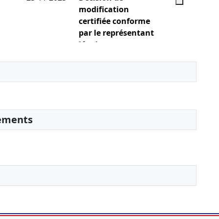
modification
certifiée conforme
par le représentant
légal
01-07-2015
Statuts constitutifs,
Attestation
bancaire
Constitution ,
sements