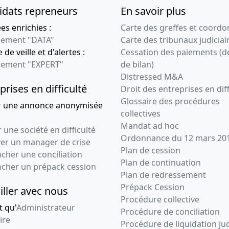
idats repreneurs
En savoir plus
s enrichies :
Carte des greffes et coord
ement "DATA"
Carte des tribunaux judiciai
 de veille et d'alertes :
Cessation des paiements (d
ement "EXPERT"
de bilan)
Distressed M&A
prises en difficulté
Droit des entreprises en diff
Glossaire des procédures
r une annonce anonymisée
collectives
Mandat ad hoc
 une société en difficulté
Ordonnance du 12 mars 20
ver un manager de crise
Plan de cession
cher une conciliation
Plan de continuation
ncher un prépack cession
Plan de redressement
Prépack Cession
iller avec nous
Procédure collective
t qu'
Administrateur
Procédure de conciliation
ire
Procédure de liquidation jud