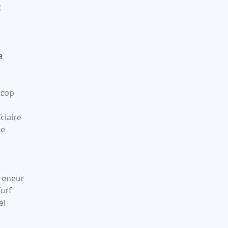
t
a
Scop
ciaire
re
preneur
Turf
el