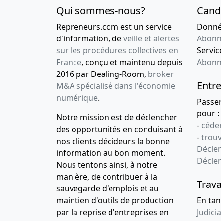
Qui sommes-nous?
Cand
Repreneurs.com est un service
Donnée
d'information, de
veille et alertes
Abonn
sur les procédures collectives en
Service
France
, conçu et maintenu depuis
Abonn
2016 par Dealing-Room,
broker
Entre
M&A spécialisé dans l'économie
numérique
.
Passe
pour :
Notre mission est de déclencher
-
céder
des opportunités en conduisant à
-
trou
nos clients décideurs la bonne
Déclen
information au bon moment.
Décle
Nous tentons ainsi, à notre
manière, de contribuer à la
Trava
sauvegarde d'emplois et au
maintien d'outils de production
En tan
par la reprise d'entreprises en
Judicia