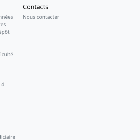
Contacts
onnées
Nous contacter
res
épôt
iculté
14
iciaire