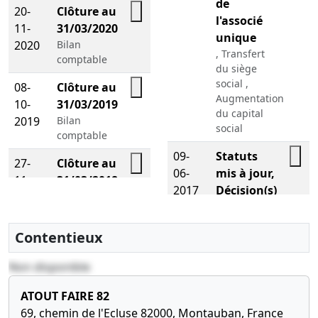
de
20-
Clôture au
l'associé
11-
31/03/2020
unique
2020
Bilan
, Transfert
comptable
du siège
social ,
08-
Clôture au
Augmentation
10-
31/03/2019
du capital
2019
Bilan
social
comptable
09-
Statuts
27-
Clôture au
06-
mis à jour,
11-
31/03/2018
2017
Décision(s)
2018
Bilan
de
comptable
l'associé
Contentieux
20-
Clôture au
unique
09-
31/03/2017
,
Non disponible
2017
Bilan
Changement
comptable
relatif à la
ATOUT FAIRE 82
date de
69, chemin de l'Ecluse 82000, Montauban, France
24-
Clôture au
clôture de