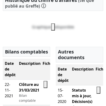
Historique du chiffre d'affaires
(tel que
ⓘ
publié au Greffe)
Graphique indisponible
Bilans comptables
Autres
documents
Date
Description
Fichier
de
Date
Description
Fichi
dépôt
de
dépôt
22-
Clôture au
11-
31/03/2021
15-
Statuts
2021
Bilan
07-
mis à jour,
comptable
2020
Décision(s)