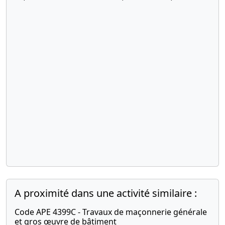
01-
30/09/2016
l'exercice
social
2017
Bilan
comptable
07-
Statuts
05-
constitutifs
2015
A proximité dans une activité similaire :
Code APE 4399C - Travaux de maçonnerie générale
et gros œuvre de bâtiment