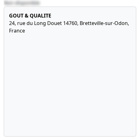
Non disponible
des fonds
2023
Bilan
comptable
et liste
GOUT & QUALITE
des
24, rue du Long Douet 14760, Bretteville-sur-Odon,
souscripteurs
France
Constitution
,