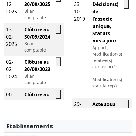
12-
30/09/2025
23-
Décision(s)
2025
Bilan
10-
de
comptable
2019
l'associé
unique,
13-
Clôture au
Statuts
02-
30/09/2024
mis à jour
2025
Bilan
Apport ,
comptable
Modification(s)
relative(s)
02-
Clôture au
aux associés
02-
30/09/2023
,
2024
Bilan
Modification(s)
comptable
statutaire(s)
,
06-
Clôture au
03-
30/09/2022
29-
Acte sous
2023
Bilan
04-
seing
comptable
2015
privé,
Etablissements
Attestation
06-
Clôture au
de dépôt
03-
30/09/2021