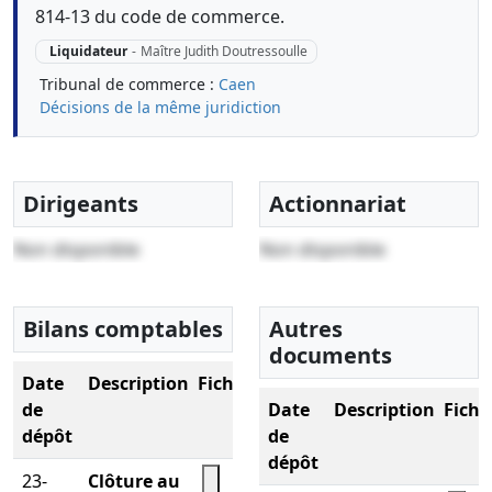
814-13 du code de commerce.
Liquidateur
-
Maître Judith Doutressoulle
Tribunal de commerce :
Caen
Décisions de la même juridiction
Dirigeants
Actionnariat
Non disponible
Non disponible
Bilans comptables
Autres
documents
Date
Description
Fichier
de
Date
Description
Fichi
dépôt
de
dépôt
23-
Clôture au