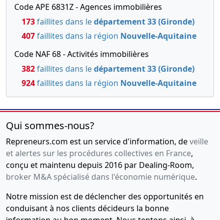
Code APE 6831Z - Agences immobilières
associés ,
Cession de
173
faillites dans le
département 33 (Gironde)
parts ,
407
faillites dans la région
Nouvelle-Aquitaine
Modification(s)
statutaire(s)
Code NAF 68 - Activités immobilières
,
382
faillites dans le
département 33 (Gironde)
17-
Rapport
924
faillites dans la région
Nouvelle-Aquitaine
06-
du
2015
commissaire
aux
Qui sommes-nous?
apports,
Contrat
Repreneurs.com est un service d'information, de
veille
d'apport,
et alertes sur les procédures collectives en France
,
Procès-
conçu et maintenu depuis 2016 par Dealing-Room,
verbal
broker M&A spécialisé dans l'économie numérique
.
d'assemblée
générale
Notre mission est de déclencher des opportunités en
extraordinaire,
conduisant à nos clients décideurs la bonne
Procès-