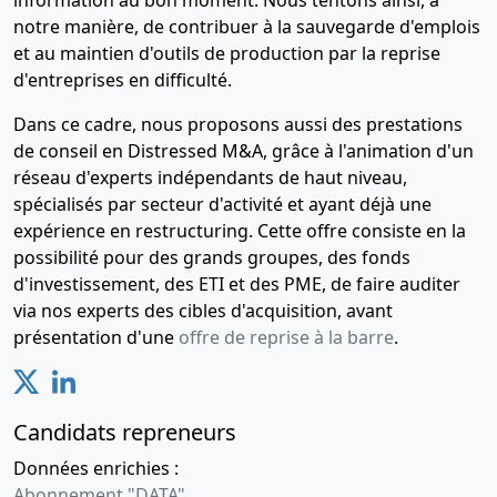
information au bon moment. Nous tentons ainsi, à
verbal,
notre manière, de contribuer à la sauvegarde d'emplois
Statuts
et au maintien d'outils de production par la reprise
mis à jour
d'entreprises en difficulté.
Apport en
Dans ce cadre, nous proposons aussi des prestations
nature ,
Augmentation
de conseil en Distressed M&A, grâce à l'animation d'un
du capital
réseau d'experts indépendants de haut niveau,
social ,
spécialisés par secteur d'activité et ayant déjà une
Modification(s)
expérience en restructuring. Cette offre consiste en la
statutaire(s)
possibilité pour des grands groupes, des fonds
, Délégation
d'investissement, des ETI et des PME, de faire auditer
de pouvoir ,
via nos experts des cibles d'acquisition, avant
Agrément
de
présentation d'une
offre de reprise à la barre
.
nouveaux
associés ,
23-
Statuts
Candidats repreneurs
01-
constitutifs
Données enrichies :
2015
Constitution
Abonnement "DATA"