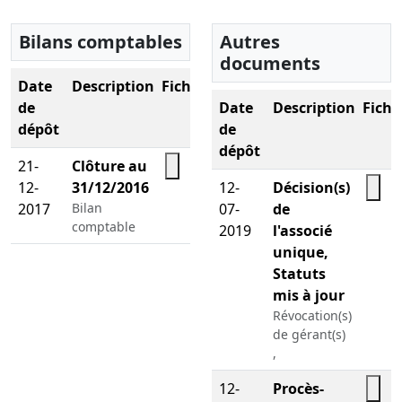
Bilans comptables
Autres
documents
Date
Description
Fichier
de
Date
Description
Fichi
dépôt
de
dépôt
21-
Clôture au
12-
31/12/2016
12-
Décision(s)
2017
Bilan
07-
de
comptable
2019
l'associé
unique,
Statuts
mis à jour
Révocation(s)
de gérant(s)
,
12-
Procès-