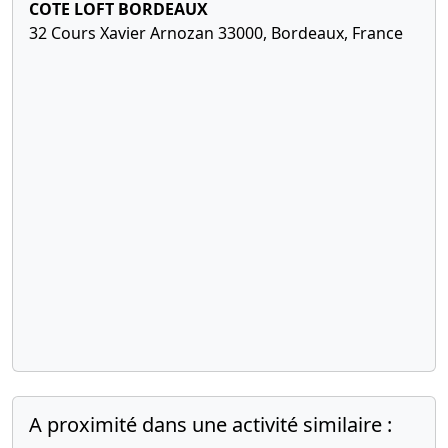
2019
l'associé
COTE LOFT BORDEAUX
unique,
32 Cours Xavier Arnozan 33000, Bordeaux, France
Statuts
mis à jour
Révocation(s)
de gérant(s)
,
12-
Procès-
07-
verbal
2019
d'assemblée
générale,
Statuts
mis à jour,
Acte sous
seing
privé
Agrément
de
A proximité dans une activité similaire :
nouveaux