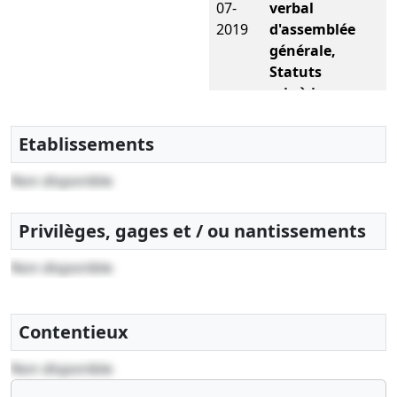
07-
verbal
2019
d'assemblée
générale,
Statuts
mis à jour,
Acte sous
seing
Etablissements
privé
Agrément
Non disponible
de
nouveaux
Privilèges, gages et / ou nantissements
associés ,
Cession de
Non disponible
parts ,
Modification(s)
statutaire(s)
,
Contentieux
12-
Décision(s)
Non disponible
07-
de