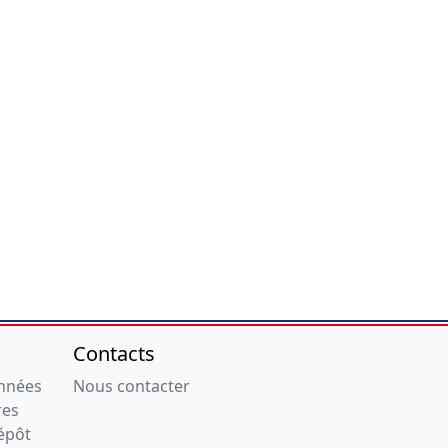
Contacts
onnées
Nous contacter
res
épôt