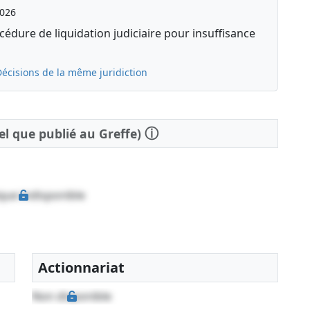
2026
édure de liquidation judiciaire pour insuffisance
écisions de la même juridiction
ⓘ
tel que publié au Greffe)
que indisponible
Actionnariat
Non disponible