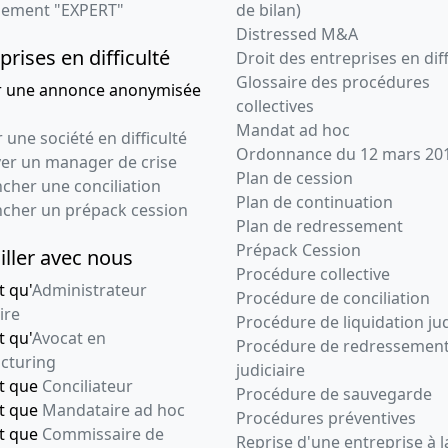
23-07-2019
Ordonnance du
ement "EXPERT"
de bilan)
président
Distressed M&A
prises en difficulté
Prorogation du délai de
Droit des entreprises en diff
réunion de l'A.G.
Glossaire des procédures
r une annonce anonymisée
chargée d'approuver
collectives
les comptes
Mandat ad hoc
 une société en difficulté
Ordonnance du 12 mars 20
17-10-2018
Procès-verbal du
ver un manager de crise
Plan de cession
conseil
cher une conciliation
Plan de continuation
d'administration,
ncher un prépack cession
Plan de redressement
Statuts mis à jour
Prépack Cession
4 juillet 2018 , 31 juillet
iller avec nous
Procédure collective
2018 , 29 juin 2018 , 21
t qu'
Administrateur
septembre 2018 , 2
Procédure de conciliation
ire
octobre 2018 , , 14
Procédure de liquidation jud
t qu'
Avocat en
septembre 2018
Procédure de redressemen
cturing
judiciaire
17-10-2018
Procès-verbal
nt que
Conciliateur
Procédure de sauvegarde
d'assemblée
nt que
Mandataire ad hoc
Procédures préventives
générale mixte
nt que
Commissaire de
Reprise d'une entreprise à l
Changement(s)