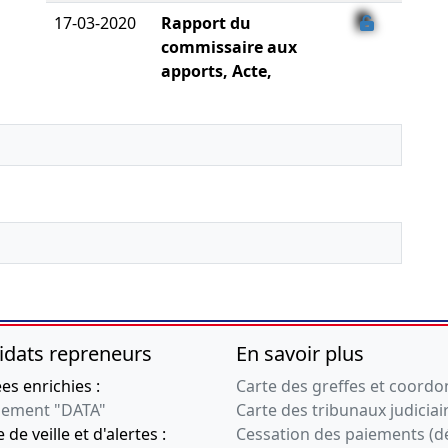
17-03-2020
Rapport du
commissaire aux
apports, Acte,
Statuts mis à jour
Augmentation du
capital social ,
04-02-2020
Divers
12-11-2019
Divers
22-10-2019
Procès-verbal du
conseil
d'administration,
Statuts mis à jour
idats repreneurs
En savoir plus
Transfert du siège
social , Changement de
s enrichies :
Carte des greffes et coord
président du conseil
ement "DATA"
Carte des tribunaux judiciai
d'administration ,
 de veille et d'alertes :
Cessation des paiements (d