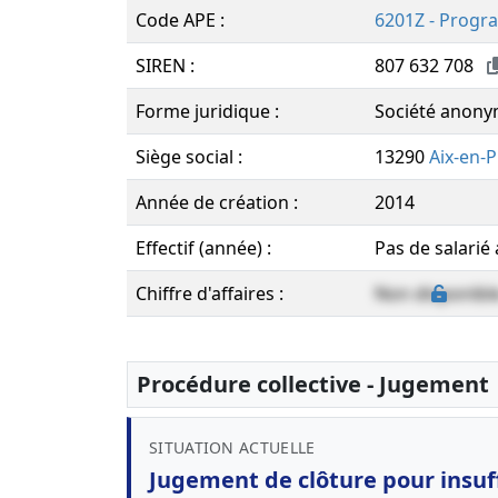
Code APE :
6201Z - Progr
SIREN :
807 632 708
Forme juridique :
Société anonym
Siège social :
13290
Aix-en-
Année de création :
2014
Effectif (année) :
Pas de salarié
Chiffre d'affaires :
Non disponibl
Procédure collective - Jugement
SITUATION ACTUELLE
Jugement de clôture pour insuff