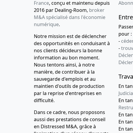
France
, conçu et maintenu depuis
Abonn
2016 par Dealing-Room,
broker
Entre
M&A spécialisé dans l'économie
numérique
.
Passe
pour :
Notre mission est de déclencher
-
céder
des opportunités en conduisant à
-
trou
nos clients décideurs la bonne
Déclen
information au bon moment.
Décle
Nous tentons ainsi, à notre
manière, de contribuer à la
Trava
sauvegarde d'emplois et au
maintien d'outils de production
En tan
par la reprise d'entreprises en
Judicia
difficulté.
En tan
Restru
Dans ce cadre, nous proposons
En ta
aussi des prestations de conseil
En ta
en Distressed M&A, grâce à
En ta