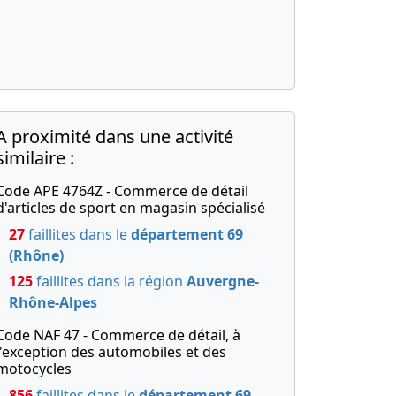
A proximité dans une activité
similaire :
Code APE 4764Z - Commerce de détail
d'articles de sport en magasin spécialisé
27
faillites dans le
département 69
(Rhône)
125
faillites dans la région
Auvergne-
Rhône-Alpes
Code NAF 47 - Commerce de détail, à
l'exception des automobiles et des
motocycles
856
faillites dans le
département 69