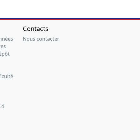
Contacts
onnées
Nous contacter
res
épôt
iculté
14