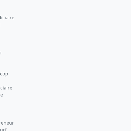
iciaire
t
a
Scop
ciaire
re
preneur
Turf