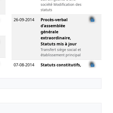
société Modification des
statuts
26-09-2014
Procès-verbal
d'assemblée
générale
extraordinaire,
Statuts mis à jour
Transfert siège social et
établissement principal
07-08-2014
Statuts constitutifs,
Attestation de
dépôt des fonds,
Liste des
souscripteurs
Constitution d'une
société commerciale
par création