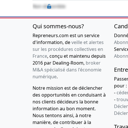
Non disponible
Qui sommes-nous?
Cand
Repreneurs.com est un service
Donnée
d'information, de
veille et alertes
Abonn
sur les procédures collectives en
Service
France
, conçu et maintenu depuis
Abonn
2016 par Dealing-Room,
broker
Entre
M&A spécialisé dans l'économie
numérique
.
Passe
pour :
Notre mission est de déclencher
-
céder
des opportunités en conduisant à
-
trou
nos clients décideurs la bonne
Déclen
information au bon moment.
Décle
Nous tentons ainsi, à notre
manière, de contribuer à la
Trava