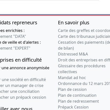
idats repreneurs
En savoir plus
s enrichies :
Carte des greffes et coord
ement "DATA"
Carte des tribunaux judiciai
 de veille et d'alertes :
Cessation des paiements (d
ement "EXPERT"
de bilan)
Distressed M&A
prises en difficulté
Droit des entreprises en diff
Glossaire des procédures
r une annonce anonymisée
collectives
Mandat ad hoc
 une société en difficulté
Ordonnance du 12 mars 20
ver un manager de crise
Plan de cession
cher une conciliation
Plan de continuation
ncher un prépack cession
Plan de redressement
Prépack Cession
iller avec nous