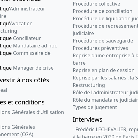
Procédure collective
t qu'
Administrateur
Procédure de conciliation
ire
Procédure de liquidation jud
t qu'
Avocat en
Procédure de redressemen
cturing
judiciaire
nt que
Conciliateur
Procédure de sauvegarde
nt que
Mandataire ad hoc
Procédures préventives
nt que
Commissaire de
Reprise d'une entreprise à l
barre
nt que
Manager de crise
Reprise en plan de cession
Reprise par les salariés : la 
vestir à nos côtés
Restructuring
eal
Rôle de l'administrateur judi
Rôle du mandataire judiciai
s et conditions
Types de jugement
ions Générales d’Utilisation
Interviews
ions Générales
- Frédéric LECHEVALIER, re
nnement (CGA)
à la barre en 2020 de Paris 