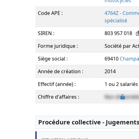
motocycles
Code APE :
4764Z - Commer
spécialisé
SIREN :
803 957 018
Forme juridique :
Société par Ac
Siège social :
69410
Champa
Année de création :
2014
Effectif (année) :
1 ou 2 salariés
Chiffre d'affaires :
Non disponibl
Procédure collective - Jugement