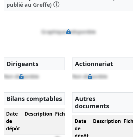
ⓘ
publié au Greffe)
Graphique indisponible
Dirigeants
Actionnariat
Non disponible
Non disponible
Bilans comptables
Autres
documents
Date
Description
Fichier
de
Date
Description
Fichi
dépôt
de
dépôt