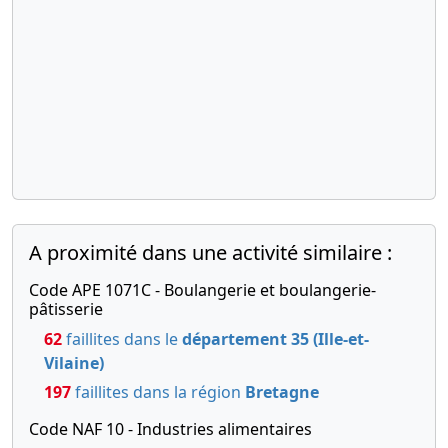
30-
Procès-
11-
verbal
-0001
décidant
de la mise
à jour des
statuts
30-
Copie des
11-
statuts
-0001
mis à jour
A proximité dans une activité similaire :
Code APE 1071C - Boulangerie et boulangerie-
pâtisserie
62
faillites dans le
département 35 (Ille-et-
Vilaine)
197
faillites dans la région
Bretagne
Code NAF 10 - Industries alimentaires