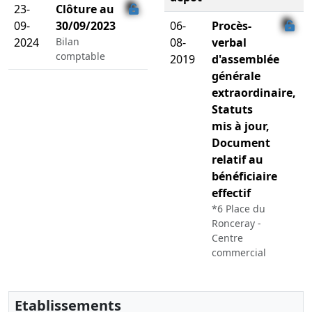
23-
Clôture au
09-
30/09/2023
06-
Procès-
2024
Bilan
08-
verbal
comptable
2019
d'assemblée
générale
extraordinaire,
Statuts
mis à jour,
Document
relatif au
bénéficiaire
effectif
*6 Place du
Ronceray -
Centre
commercial
la Poterie,
35200
Rennes ,
Etablissements
Modification(s)