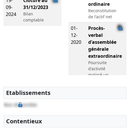
19-
Clôture au
ordinaire
09-
31/12/2023
Reconstitution
2024
Bilan
de l'actif net
comptable
01-
Procès-
12-
verbal
2020
d'assemblée
générale
extraordinaire
Poursuite
d'activité
malgré un
actif net
devenu
Etablissements
inférieur à
la moitié du
Non disponible
capital
social
Contentieux
19-
Procès-
01-
verbal