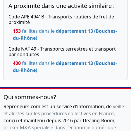
A proximité dans une activité similaire :
modification
enregistrée,
Code APE 4941B - Transports routiers de fret de
certifié
proximité
conforme
153
faillites dans le
département 13 (Bouches-
par le
du-Rhône)
représentant
Code NAF 49 - Transports terrestres et transport
légal
par conduites
30-
Copie des
400
faillites dans le
département 13 (Bouches-
11-
statuts
du-Rhône)
-0001
mis à jour
Qui sommes-nous?
Repreneurs.com est un service d'information, de
veille
et alertes sur les procédures collectives en France
,
conçu et maintenu depuis 2016 par Dealing-Room,
broker M&A spécialisé dans l'économie numérique
.