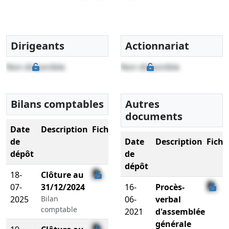
Dirigeants
Actionnariat
Non disponible
Non disponible
Bilans comptables
Autres
documents
Date
Description
Fichier
de
Date
Description
Fichi
dépôt
de
dépôt
18-
Clôture au
07-
31/12/2024
16-
Procès-
2025
Bilan
06-
verbal
comptable
2021
d'assemblée
générale