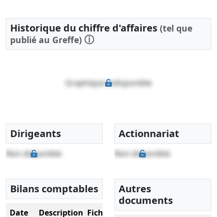
Historique du chiffre d'affaires
(tel que
ⓘ
publié au Greffe)
Graphique indisponible
Dirigeants
Actionnariat
Non disponible
Non disponible
Bilans comptables
Autres
documents
Date
Description
Fichier