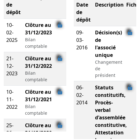
de
Date
Description
Fichi
dépôt
de
dépôt
10-
Clôture au
02-
31/12/2023
09-
Décision(s)
2025
Bilan
03-
de
comptable
2016
l'associé
unique
21-
Clôture au
Changement
12-
31/12/2022
de
2023
Bilan
président
comptable
06-
Statuts
10-
Clôture au
02-
constitutifs,
11-
31/12/2021
2014
Procès-
2022
Bilan
verbal
comptable
d'assemblée
constitutive,
25-
Clôture au
Attestation
06-
31/12/2020
Bilan